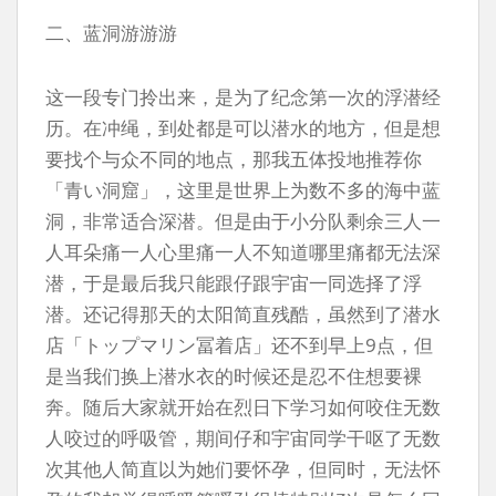
二、蓝洞游游游
这一段专门拎出来，是为了纪念第一次的浮潜经
历。在冲绳，到处都是可以潜水的地方，但是想
要找个与众不同的地点，那我五体投地推荐你
「青い洞窟」，这里是世界上为数不多的海中蓝
洞，非常适合深潜。但是由于小分队剩余三人一
人耳朵痛一人心里痛一人不知道哪里痛都无法深
潜，于是最后我只能跟仔跟宇宙一同选择了浮
潜。还记得那天的太阳简直残酷，虽然到了潜水
店「トップマリン冨着店」还不到早上9点，但
是当我们换上潜水衣的时候还是忍不住想要裸
奔。随后大家就开始在烈日下学习如何咬住无数
人咬过的呼吸管，期间仔和宇宙同学干呕了无数
次其他人简直以为她们要怀孕，但同时，无法怀