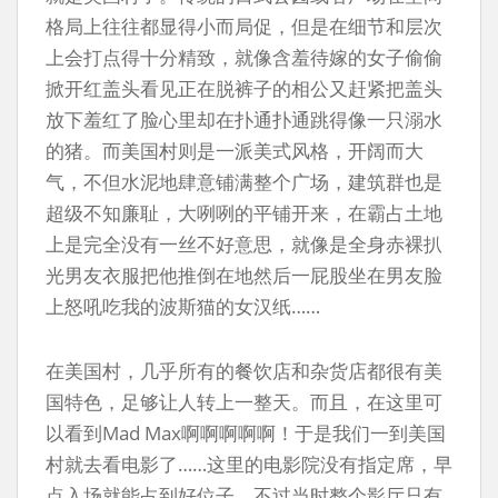
格局上往往都显得小而局促，但是在细节和层次
上会打点得十分精致，就像含羞待嫁的女子偷偷
掀开红盖头看见正在脱裤子的相公又赶紧把盖头
放下羞红了脸心里却在扑通扑通跳得像一只溺水
的猪。而美国村则是一派美式风格，开阔而大
气，不但水泥地肆意铺满整个广场，建筑群也是
超级不知廉耻，大咧咧的平铺开来，在霸占土地
上是完全没有一丝不好意思，就像是全身赤裸扒
光男友衣服把他推倒在地然后一屁股坐在男友脸
上怒吼吃我的波斯猫的女汉纸……
在美国村，几乎所有的餐饮店和杂货店都很有美
国特色，足够让人转上一整天。而且，在这里可
以看到Mad Max啊啊啊啊啊！于是我们一到美国
村就去看电影了……这里的电影院没有指定席，早
点入场就能占到好位子。不过当时整个影厅只有