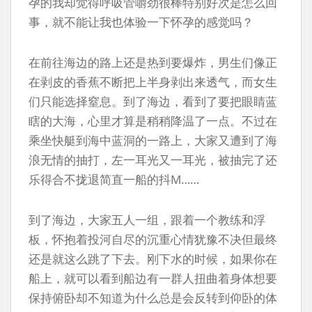
孕的我却觉得呼吸管嚼劲很棒特别好次是怎么回
事，就不能让我也体验一下怀孕的感觉吗？
在前往海边的路上还是热到要爆炸，男生们像正
在剥皮的香蕉不断把上半身剥出来透气，而女生
们只能选择窒息。到了海边，看到了要把眼睛蓝
瞎的大海，心里才算是稍稍降温了一点。不过在
乘坐快艇到海中蓝洞的一路上，大家又遭到了海
浪无情的抽打，左一耳光又一耳光，被抽完了还
乐得合不拢退简直一船的抖M……
到了海边，大家五人一组，跟着一个教练和浮
板，怀抱着投河自尽的沉重心情犹豫不决但最终
还是就这么跳了下去。刚下水的时候，如果你在
船上，就可以看到船边有一群人扭曲着身体想要
保持俯卧却不知道为什么总是会反转到仰卧的体