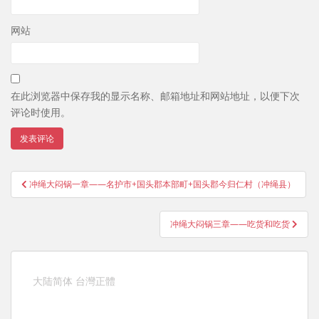
网站
在此浏览器中保存我的显示名称、邮箱地址和网站地址，以便下次
评论时使用。
文
冲绳大闷锅一章——名护市+国头郡本部町+国头郡今归仁村（冲绳县）
章
导
冲绳大闷锅三章——吃货和吃货
航
大陆简体
台灣正體