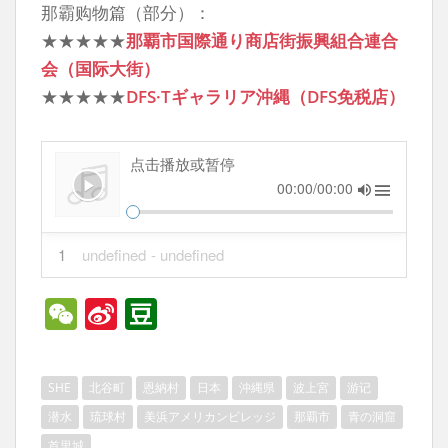
那霸购物篇（部分）：
★★★★★
那覇市国際通り商店街振興組合連合
会（国际大街）
★★★★★
DFS·Tギャラリア沖縄（DFS免税店）
点击播放或暂停
00:00/00:00
1
undefined
- undefined
W
Si
D
e
n
o
C
a
u
SHE
北谷町
恩納村
日本
沖縄県
波上宮
游记
h
W
b
潜水
琉球村
美浜アメリカンビレッジ
那覇市
青の洞窟
at
ei
a
首里城