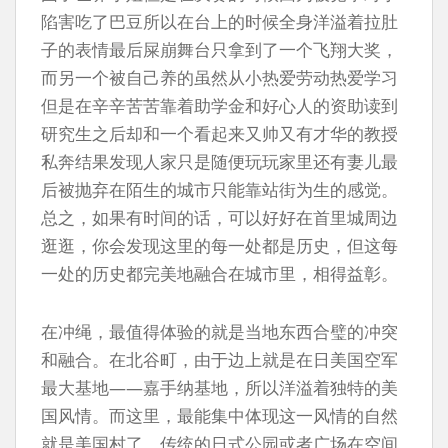
陷害吃了巴豆所以在台上的时候全身洋溢着拉肚
子的表情最后屎崩舞台只拿到了一个飞翔大奖，
而另一个被自己养的虽然从小热爱劳动热爱学习
但是在辛辛苦苦靠着助学金和好心人的资助读到
研究生之后却和一个看起来又帅又有才华的教授
私奔结果发现人家只是随便玩玩家里还有妻儿最
后被抛弃在陌生的城市只能靠站街为生的感觉。
总之，如果有时间的话，可以好好在首里城周边
逛逛，你会发现这里的每一处都是历史，但这每
一处的历史都完美地融合在城市里，相得益彰。
在冲绳，最值得体验的就是当地东西合璧的冲突
和融合。在北谷町，由于边上就是在日美国空军
最大基地——嘉手纳基地，所以洋溢着独特的美
国风情。而这里，最能集中体现这一风情的自然
就是美国村了。传统的日式公园或者广场在空间