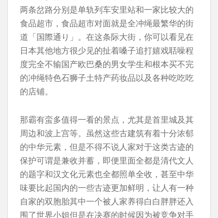
两条岔路分别是单轨列车安里站和一家比较大的
食品超市，食品超市对面就是全冲绳最繁华的街
道「国際通り」。在这条际大街，你可以看见在
日本其他地方很少见的扯着嗓子追打嬉戏聒噪程
度完全不输国产欧巴桑的男女学生和根本买不完
的冲绳特色石狮子土特产药妆品以及各种吃吃吃
的店铺。
那霸有蛮多值得一看的景点，尤其是首里城及其
周边和波上宫等。虽然这些古建筑有着十分浓郁
的中华元素，但是不得不说人家对于这类古迹的
保护可谓是兼收并蓄，即便里面全都是清代文人
的题字和汉文化元素也全都照单全收，甚至中华
味要比起国内的一些古迹更加鲜明，让人有一种
自家的双胞胎其中一个被人家养得白白胖胖还入
围了世界小姐但是在决赛的时候因为被竞争对手