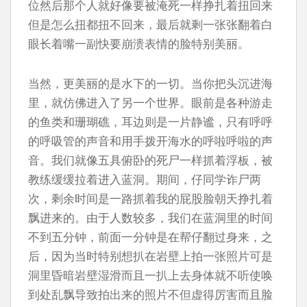
位然后那个人就好像要被淹死一样挣扎着扭回来
但是怎么扭都扭不回来，最后就剩一张张翻着白
眼长着嘴一副快要崩溃表情的脸特别美丽。
当然，更美丽的是水下的一切。当你把头沉进海
里，就仿佛进入了另一个世界。眼前是各种游走
的鱼类和珊瑚礁，耳边则是一片静谧，只有呼呼
的呼吸管的声音和用手拨开海水的呼啦呼啦的声
音。我们就像五具俯卧的死尸一样抓着浮板，被
教练缓缓拉着进入蓝洞。期间，仔同学诈尸两
次，剩余时间是一路抓着我的屁股脸朝天挣扎着
飘进来的。由于人数较多，我们在蓝洞里的时间
不到五分钟，前面一分钟是在帮仔翻过身来，之
后，因为当时特别想扒在岩壁上拍一张照片可是
洞里昏暗岩壁湿滑而且一扒上去身体就不听使唤
到处乱飘导致拍出来的照片不但虚得厉害而且脸