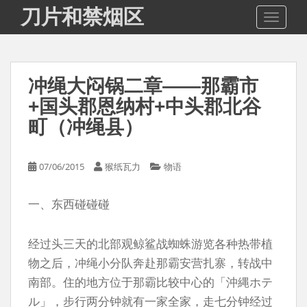
S
刀片和禁烟区
TOGGLE
k
i
p
t
冲绳大闷锅二章——那霸市
o
m
+国头郡恩纳村+中头郡北谷
a
町（冲绳县）
i
n
c
07/06/2015
猴纸瓦力
物语
o
n
一、东西碰碰碰
t
e
经过头三天的北部观鲸鲨战蜘蛛游览各种热带植
n
t
物之后，冲绳小分队奔赴那霸安营扎寨，转战中
南部。住的地方位于那霸比较中心的「沖縄ホテ
ル」，步行两分钟就有一家全家，走七分钟经过