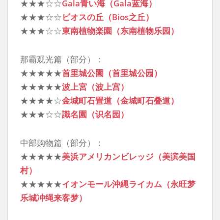
★★★☆☆
Gala青い海（Gala蓝海）
★★★☆☆
ビオスの丘（Bios之丘）
★★★☆☆
東南植物楽園（东南植物乐园）
那霸观光篇（部分）：
★★★★★
首里城公園（首里城公园）
★★★★★
波上宮（波上宫）
★★★★☆
金城町石畳道（金城町石叠道）
★★★☆☆
識名園（识名园）
中部购物篇（部分）：
★★★★★
美浜アメリカンビレッジ（美滨美国
村）
★★★★★
イオンモール沖縄ライカム（永旺梦
乐城冲绳来客梦）