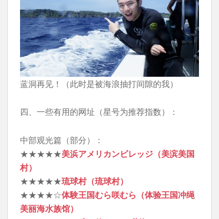
蓝洞再见！（此时是被海浪抽打间隙的我）
四、一些有用的网址（星号为推荐指数）：
中部观光篇（部分）：
★★★★★
美浜アメリカンビレッジ（美滨美国
村）
★★★★★
琉球村（琉球村）
★★★★☆
体験王国むら咲むら（体验王国冲绳
美丽海水族馆）