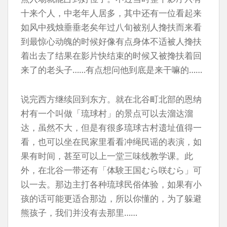
十来个人，中老年人居多，其中还有一位看起来
如风中残烛垂垂老矣年过八旬被别人搀扶而来看
到最惊心动魄的时候好像有点身体不适被人搀扶
着出去了结果在影片快结束的时候又被搀扶着回
来了的老头子……有点想问他到底是来干嘛的……
说完西方继续回到东方。就在北谷町北部的恩纳
村有一个叫做「琉球村」的景点可以去溜达溜
达，虽然不大，但是有很多琉球古村遗址值得一
看，也可以坐在民家里看看冲绳民谣的表演，如
果有时间，甚至可以上一堂三味线教学课。此
外，在北谷一带还有「体験王国むら咲むら」可
以一去。那边主打各种琉球民俗体验，如果有小
孩的话可能更适合那边，所以你懂的，为了躲避
熊孩子，我们并没有去那里……