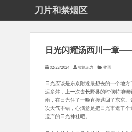
S
刀片和禁烟区
k
i
p
t
o
m
日光闪耀汤西川一章—
a
i
n
02/23/2024
猴纸瓦力
物语
c
o
日光应该是东京附近最想去的一个地方
n
运多舛，上一次去长野县的时候特地辗
t
e
雨，在日光住了一晚直接逃回了东京。
n
次天气不错，心满意足把日光市逛了个
t
遗产的日光神社吧。