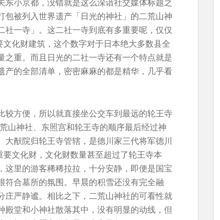
关东小京都，没错就是这么深谙社交媒体标题之
打包被列入世界遗产「日光的神社」的二荒山神
二社一寺」。这二社一寺到底有多重要呢，仅仅
重要文化财建筑，这个数字对于日本绝大多数县全
量之重。而且日光的二社一寺还有一个特点就是
遗产的全部清单，密密麻麻的都是精华，几乎看
。
比较方便，所以就直接坐公交车到最远的轮王寺
二荒山神社、东照宫和轮王寺的顺序最后经过神
。大猷院归轮王寺管辖，是德川家三代将军德川
件重要文化财，文化财数量甚至超过了轮王寺本
，这里的游客稀稀拉拉，十分安静，即便是国宝
很符合墓所的氛围。早晨的积雪还没有完全融
分庄严静谧。相比之下，二荒山神社的可看性就
种殿堂和小神社散落其中，没有明显的动线，但