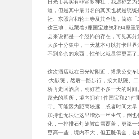
日光市其实有非常多神社，我愿称之为
道，但是其中最出名的其实也就是统统
社、东照宫和轮王寺及其全境，简称「
这三地，就藏着9座国宝建筑和94座
县来说都是一个恐怖的存在，可见其分
大多十分集中，一天基本可以打卡世界
不到多余的东西，性价比就显得更高了
这次酒店就在日光站附近，搭乘公交车
·大猷院，然后一路步行，按大猷院、
桥再走回酒店，刚好差不多一天的时间
家光的墓所，境内拥有1件国宝和21
寺。可能因为距离较远，或者时间太早
加持也无法让这里增添一丝生气，倒也
化，一排排石灯笼被白雪覆盖，更添一
更高一些，境内不大，但五脏俱全，各