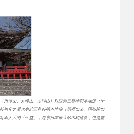
（男体山、女峰山、太郎山）对应的三尊神明本地佛（千
神格化之后化身的三尊神明本地佛（药师如来、阿弥陀如
写着大大的「金堂」，是东日本最大的木构建筑，也是整