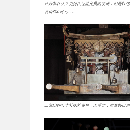
仙丹算什么？更何况还能免费随便喝，但是打包灌
售价300日元……
二荒山神社本社的神舆舍，国重文，供奉祭日用