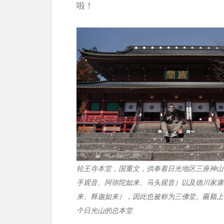
啦！
轮王寺本堂，国重文，供奉着日光地区三座神山
手观音、阿弥陀如来、马头观音）以及德川家康
来、释迦如来），因此也被称为三佛堂。匾额上
个日光山的总本堂