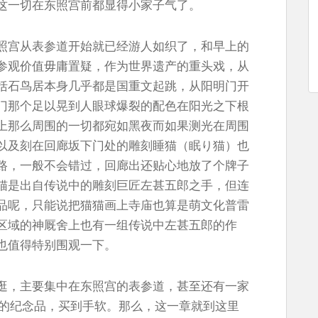
这一切在东照宫前都显得小家子气了。
照宫从表参道开始就已经游人如织了，和早上的
参观价值毋庸置疑，作为世界遗产的重头戏，从
括石鸟居本身几乎都是国重文起跳，从阳明门开
门那个足以晃到人眼球爆裂的配色在阳光之下根
上那么周围的一切都宛如黑夜而如果测光在周围
以及刻在回廊坂下门处的雕刻睡猫（眠り猫）也
路，一般不会错过，回廊出还贴心地放了个牌子
猫是出自传说中的雕刻巨匠左甚五郎之手，但连
品呢，只能说把猫猫画上寺庙也算是萌文化普雷
区域的神厩舍上也有一组传说中左甚五郎的作
也值得特别围观一下。
逛，主要集中在东照宫的表参道，甚至还有一家
供的纪念品，买到手软。那么，这一章就到这里