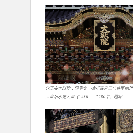
轮王寺大猷院，国重文，德川幕府三代将军德川
天皇后水尾天皇（1596——1680年）题写