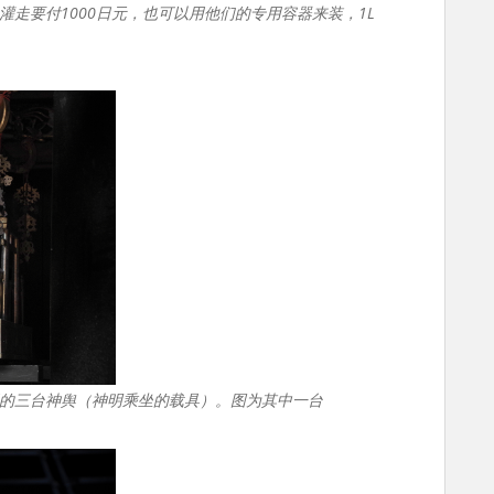
走要付1000日元，也可以用他们的专用容器来装，1L
的三台神舆（神明乘坐的载具）。图为其中一台