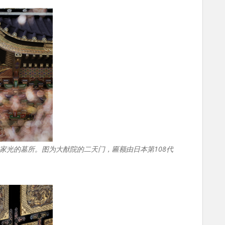
家光的墓所。图为大猷院的二天门，匾额由日本第108代