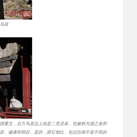
鸟居
国重文，后方鸟居边上就是二荒灵泉，也被称为酒之泉和
容、健康和明目，是的，跟它相比，包治百病不老不死的