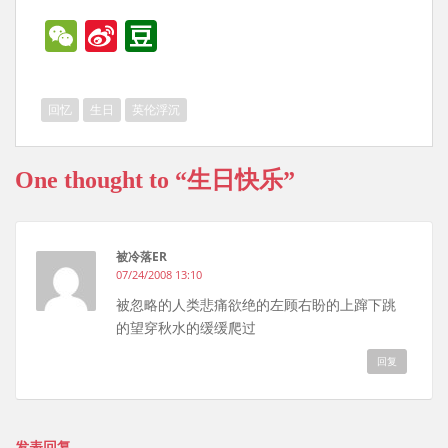
W
Si
D
e
n
o
C
a
u
回忆
生日
英伦浮沉
h
W
b
at
ei
a
One thought to “生日快乐”
b
n
o
被冷落ER
07/24/2008 13:10
被忽略的人类悲痛欲绝的左顾右盼的上蹿下跳
的望穿秋水的缓缓爬过
回复
发表回复