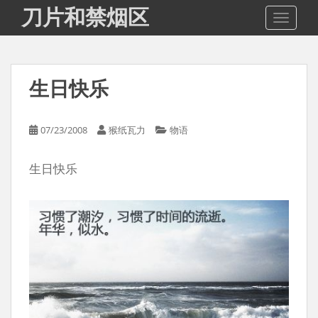
S
刀片和禁烟区
TOGGLE
k
i
p
t
生日快乐
o
m
a
07/23/2008
猴纸瓦力
物语
i
n
生日快乐
c
o
n
t
e
n
t