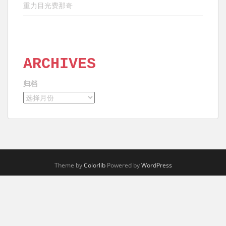
重力目光费那奇
ARCHIVES
归档
Theme by
Colorlib
Powered by
WordPress