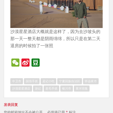
沙漠星星酒店大概就是这样了，因为去沙坡头的
那一天一整天都是阴雨绵绵，所以只是在第二天
退房的时候拍了一张照
W
Si
D
e
n
o
C
a
u
中卫市
国强手抓
孟记小吃
宁夏回族自治区
怀远夜市
h
W
b
沙漠星星酒店
游记
老毛手抓
银川市
黄河宿集
at
ei
a
b
n
发表回复
o
您的邮箱地址不会被公开。
必填项已用
*
标注