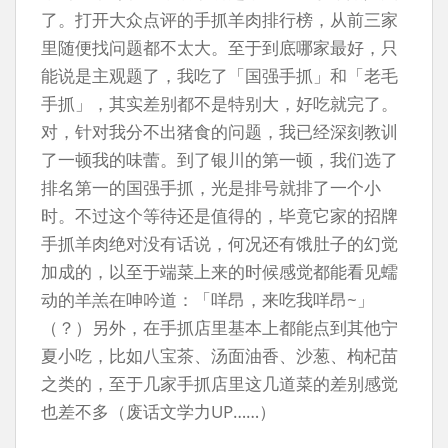
了。打开大众点评的手抓羊肉排行榜，从前三家
里随便找问题都不太大。至于到底哪家最好，只
能说是主观题了，我吃了「国强手抓」和「老毛
手抓」，其实差别都不是特别大，好吃就完了。
对，针对我分不出猪食的问题，我已经深刻教训
了一顿我的味蕾。到了银川的第一顿，我们选了
排名第一的国强手抓，光是排号就排了一个小
时。不过这个等待还是值得的，毕竟它家的招牌
手抓羊肉绝对没有话说，何况还有饿肚子的幻觉
加成的，以至于端菜上来的时候感觉都能看见蠕
动的羊羔在呻吟道：「咩昂，来吃我咩昂~」
（？）另外，在手抓店里基本上都能点到其他宁
夏小吃，比如八宝茶、汤面油香、沙葱、枸杞苗
之类的，至于几家手抓店里这几道菜的差别感觉
也差不多（废话文学力UP……）