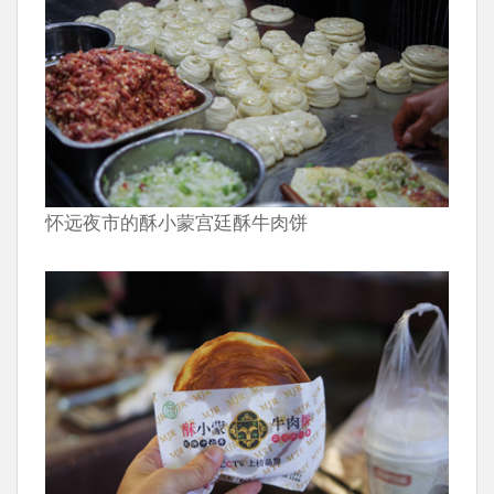
怀远夜市的酥小蒙宫廷酥牛肉饼