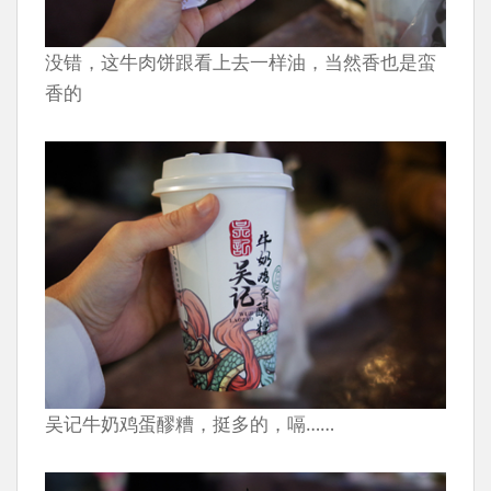
没错，这牛肉饼跟看上去一样油，当然香也是蛮
香的
吴记牛奶鸡蛋醪糟，挺多的，嗝……