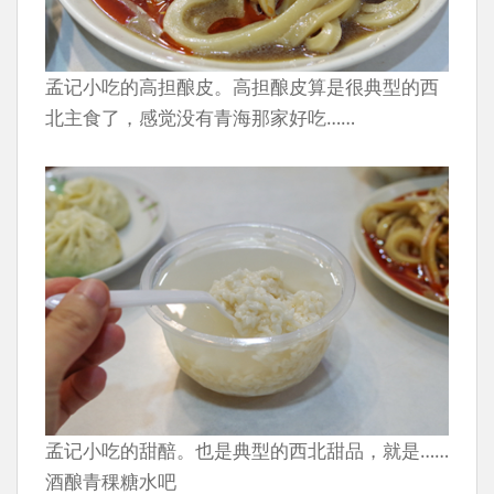
孟记小吃的高担酿皮。高担酿皮算是很典型的西
北主食了，感觉没有青海那家好吃……
孟记小吃的甜醅。也是典型的西北甜品，就是……
酒酿青稞糖水吧