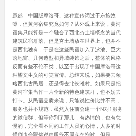
虽然「中国版摩洛哥」这种宣传词过于东施效
颦，但黄河宿集究竟如何？从外观上来说，黄河
宿集只能算是一个融合了西北夯土墙概念的当代
建筑民宿群落。但是夯土墙放在世界上，也并不
是西北独有，于是在这些民宿加入了泳池、巨大
落地窗、几何造型和异域装饰之后，整体的风格
反而有些不伦不类，以至于出现了中国摩洛哥这
种望文生义的可笑宣传。总结来说，如果要去领
略西北古民居，还是得去北长滩村。如果只是把
黄河宿集当作一片全新的特色建筑群，也不妨去
打卡。从民宿品质来说，只能说性价比并不高，
服务也并不规范，虽然入住前会建一个N对1服务
的微信群，但等你到了那儿，有热情的，也有怠
慢的，完全看不同的工作人员的心情，人多的时
候倒也会跟你说声服务不周实在抱歉，但是，