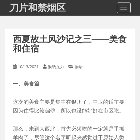
S
刀片和禁烟区
TOGGLE
k
i
p
t
西夏故土风沙记之三——美食
o
m
和住宿
a
i
10/13/2021
猴纸瓦力
物语
n
c
o
一、美食篇
n
t
这次的美食主要是集中在银川了，中卫的话主要
e
因为住得比较偏僻，所以也没能好好在市区吃。
n
t
那么，来到大西北，首先必须吃的一定就是手抓
羊肉了，尽管这个名字听起来感觉过于原始人类