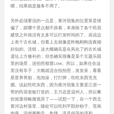
嗯，结果就是服务不周了。
另外必须要说的一点是，黄河宿集的位置算是很
偏了，跟哪个景点都不挨着，本身除了各个民宿
建筑之外就没有太多可以打发时间的了。虽说边
上有个古长城，但看上去就像是昨晚刚刚连夜砌
好似的。没错，这大概确实是在风化了的古长城
遗址上方修补的，但也确实很像是某个主题乐园
里的场景，连拍照都显Low。所以，如果住在这
里没有车子，大概就适合拍拍照，发发呆，看看
星星养养胎，泡泡澡，打打牌，吃吃东西充充
腮。说起吃吃东西，因为黄河宿集主要是江浙一
带的民宿老板打造的，主力还是温州人，所以餐
饮就显得略微诡异了——试想一下，在一个西北
黄河边村落里，随处可以吃到平阳炒粉干、苍南
肉燕、温州酱鸭舌、鱼饼，该是何等的违和。