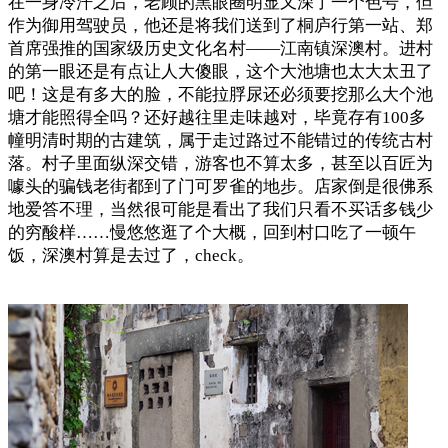
在一身冷汗之后，老顾的黑眼圈明显又深了一个色号，但
作为御用驾驶员，他还是将我们送到了桐庐行第一站、郑
首席强推的国家级历史文化名村——江南镇深澳村。进村
的第一眼还是有点让人大傻眼，这个大池塘也太大太丑了
吧！这是有多大的脸，不能拉脬尿还必须要挖那么大个池
塘才能照得全吗？还好越往里走味越对，毕竟存有100多
幢明清时期的古建筑，属于走过路过不能错过的传统古村
落。村子里面纵深交错，游客也不算太多，甚至以百匠为
噱头的骗钱老街都到了门可罗雀的地步。店家倒是很佛系
地爱答不理，当然很可能是看出了我们只看不买话多钱少
的穷酸样……慢悠悠逛了个大概，回到村口吃了一顿午
饭，深澳村算是去过了，check。