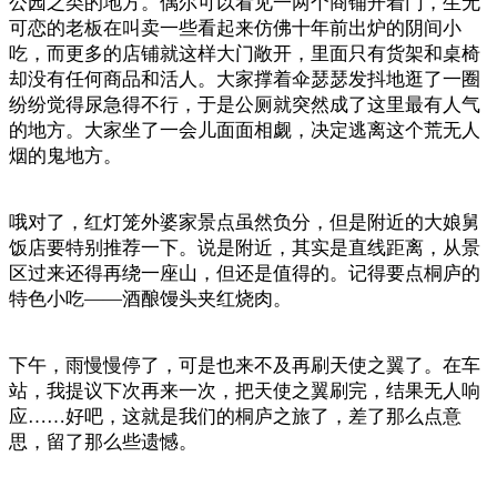
公园之类的地方。偶尔可以看见一两个商铺开着门，生无
可恋的老板在叫卖一些看起来仿佛十年前出炉的阴间小
吃，而更多的店铺就这样大门敞开，里面只有货架和桌椅
却没有任何商品和活人。大家撑着伞瑟瑟发抖地逛了一圈
纷纷觉得尿急得不行，于是公厕就突然成了这里最有人气
的地方。大家坐了一会儿面面相觑，决定逃离这个荒无人
烟的鬼地方。
哦对了，红灯笼外婆家景点虽然负分，但是附近的大娘舅
饭店要特别推荐一下。说是附近，其实是直线距离，从景
区过来还得再绕一座山，但还是值得的。记得要点桐庐的
特色小吃——酒酿馒头夹红烧肉。
下午，雨慢慢停了，可是也来不及再刷天使之翼了。在车
站，我提议下次再来一次，把天使之翼刷完，结果无人响
应……好吧，这就是我们的桐庐之旅了，差了那么点意
思，留了那么些遗憾。