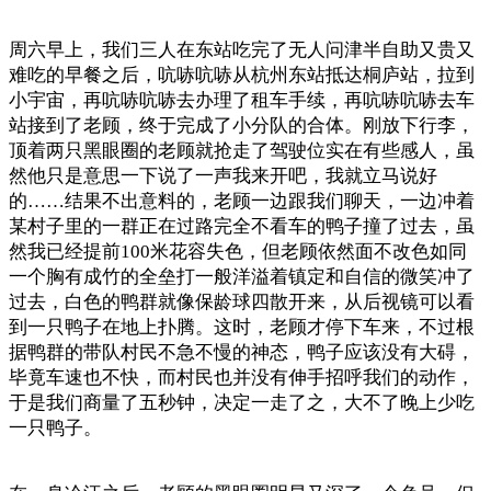
周六早上，我们三人在东站吃完了无人问津半自助又贵又
难吃的早餐之后，吭哧吭哧从杭州东站抵达桐庐站，拉到
小宇宙，再吭哧吭哧去办理了租车手续，再吭哧吭哧去车
站接到了老顾，终于完成了小分队的合体。刚放下行李，
顶着两只黑眼圈的老顾就抢走了驾驶位实在有些感人，虽
然他只是意思一下说了一声我来开吧，我就立马说好
的……结果不出意料的，老顾一边跟我们聊天，一边冲着
某村子里的一群正在过路完全不看车的鸭子撞了过去，虽
然我已经提前100米花容失色，但老顾依然面不改色如同
一个胸有成竹的全垒打一般洋溢着镇定和自信的微笑冲了
过去，白色的鸭群就像保龄球四散开来，从后视镜可以看
到一只鸭子在地上扑腾。这时，老顾才停下车来，不过根
据鸭群的带队村民不急不慢的神态，鸭子应该没有大碍，
毕竟车速也不快，而村民也并没有伸手招呼我们的动作，
于是我们商量了五秒钟，决定一走了之，大不了晚上少吃
一只鸭子。