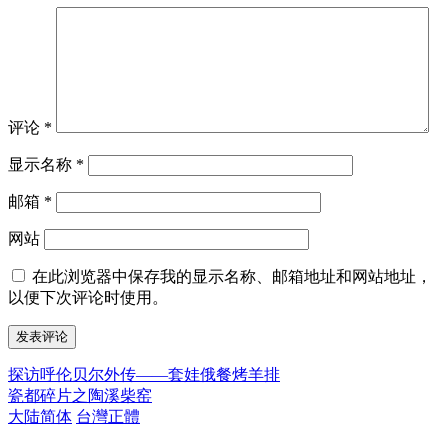
评论
*
显示名称
*
邮箱
*
网站
在此浏览器中保存我的显示名称、邮箱地址和网站地址，
以便下次评论时使用。
探访呼伦贝尔外传——套娃俄餐烤羊排
文
瓷都碎片之陶溪柴窑
章
大陆简体
台灣正體
导