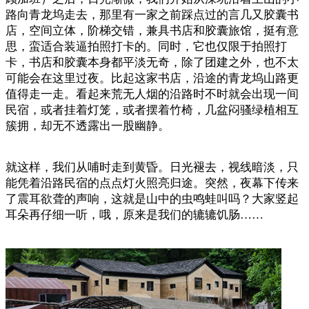
路向青龙坞走去，那里有一家之前踩点过的言几又胶囊书
店，空间立体，阶梯交错，兼具书店和胶囊旅馆，挺有意
思，蛮适合装逼拍照打卡的。同时，它也仅限于拍照打
卡，书店和胶囊本身都平淡无奇，除了团建之外，也不太
可能会在这里过夜。比起这家书店，沿途的青龙坞山路更
值得走一走。看起来荒无人烟的沿路时不时就会出现一间
民宿，或者挂着灯笼，或者摆着竹椅，几盆闷骚绿植相互
簇拥，却无不透露出一股幽静。
就这样，我们从哺时走到黄昏。日光褪去，视线暗淡，只
能凭着沿路民宿的点点灯火照亮归途。突然，夜幕下传来
了震耳欲聋的声响，这就是山中的虫鸣蛙叫吗？大家竖起
耳朵再仔细一听，哦，原来是我们的辘辘饥肠……