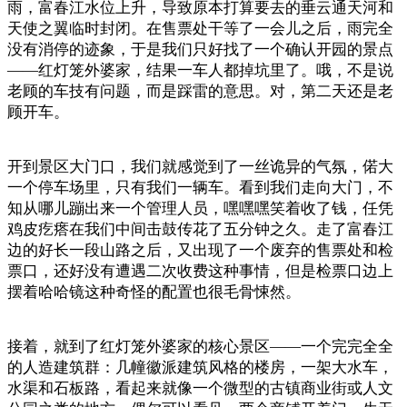
雨，富春江水位上升，导致原本打算要去的垂云通天河和
天使之翼临时封闭。在售票处干等了一会儿之后，雨完全
没有消停的迹象，于是我们只好找了一个确认开园的景点
——红灯笼外婆家，结果一车人都掉坑里了。哦，不是说
老顾的车技有问题，而是踩雷的意思。对，第二天还是老
顾开车。
开到景区大门口，我们就感觉到了一丝诡异的气氛，偌大
一个停车场里，只有我们一辆车。看到我们走向大门，不
知从哪儿蹦出来一个管理人员，嘿嘿嘿笑着收了钱，任凭
鸡皮疙瘩在我们中间击鼓传花了五分钟之久。走了富春江
边的好长一段山路之后，又出现了一个废弃的售票处和检
票口，还好没有遭遇二次收费这种事情，但是检票口边上
摆着哈哈镜这种奇怪的配置也很毛骨悚然。
接着，就到了红灯笼外婆家的核心景区——一个完完全全
的人造建筑群：几幢徽派建筑风格的楼房，一架大水车，
水渠和石板路，看起来就像一个微型的古镇商业街或人文