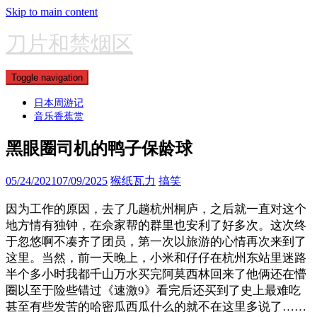
Skip to main content
刀片和禁烟区
Toggle navigation
日本周游记
音乐香蕉赏
黑眼圈司机的鸭子保龄球
05/24/2021
07/09/2025
猴纸瓦力
搞笑
因为工作的原因，去了几趟杭州桐庐，之后就一直对这个
地方情有独钟，在佘家帮的群里也安利了好多次。这次终
于忽悠啊不凑齐了团员，第一次以旅游的心情再次来到了
这里。当然，前一天晚上，小米和仔仔在杭州东站里迷路
半个多小时我都千山万水买完阿莫西林回来了他俩还在懵
圈以至于险些错过《速激9》看完后还买到了史上最难吃
甚至有些发苦的哈密瓜西瓜什么的就不在这里多说了……