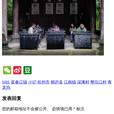
WeChat
Sina
Douban
Weibo
SHE
富春江镇
小记
杭州市
桐庐县
江南镇
深澳村
蟹坑口村
青
龙坞
发表回复
您的邮箱地址不会被公开。
必填项已用
*
标注