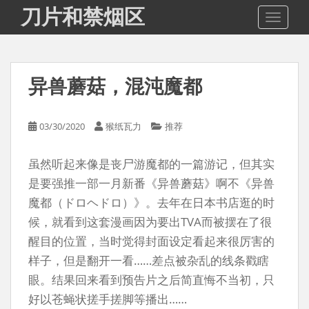
S
刀片和禁烟区
TOGGLE
k
i
p
t
异兽蘑菇，混沌魔都
o
m
a
03/30/2020
猴纸瓦力
推荐
i
n
虽然听起来像是丧尸游魔都的一篇游记，但其实
c
o
是要强推一部一月新番《异兽蘑菇》啊不《异兽
n
魔都（ドロヘドロ）》。去年在日本书店逛的时
t
候，就看到这套漫画因为要出TVA而被摆在了很
e
醒目的位置，当时觉得封面设定看起来很厉害的
n
样子，但是翻开一看……差点被杂乱的线条戳瞎
t
眼。结果回来看到预告片之后简直悔不当初，只
好以苍蝇状搓手搓脚等播出……