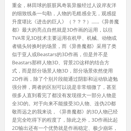
重金，林田球的脏脏风奇装异服经过人设岸友洋
的细致线条一勾勒，人物的毛糙感全无，观感提
升度堪比《进击的巨人》（？？？）……《异兽魔
都》最大的亮点自然就是3D作画的运用，以往
TVA常见3D技术主要运用在机甲、机械、动物或
者镜头转换时的场景，而《异兽魔都》采用了类
似于亚人或Beastars的3D作画，但是并不是
Beastars那样人物3D、背景2D这样的结合方
式，而是部分场景人物3D，部分场景依然使用
2D作画，除了个别片段能通过阴影和运动轨迹勉
强分辨，两者的区别可以说是非常细微了，甚至
很多人直到看完了都没有发现很大一部分人物是
全3D的。对于向来不能接受3D人物、连伪2D都
敬而远之的我来说，《异兽魔都》的3D人物已经
是完全吃得下的程度了，除此之外，3D作画比起
2D输出还有一个优势就是作画稳定、极少崩坏，