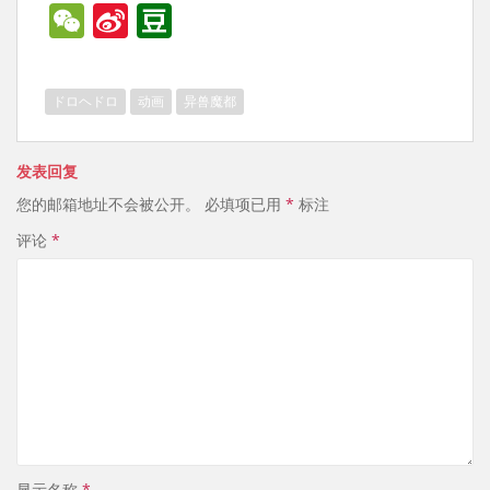
W
Si
D
e
n
o
C
a
u
ドロヘドロ
动画
异兽魔都
h
W
b
at
ei
a
发表回复
b
n
您的邮箱地址不会被公开。
必填项已用
*
标注
o
评论
*
显示名称
*