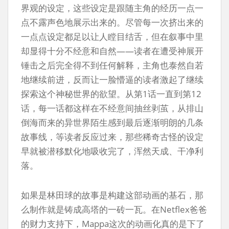
界观的设定，这些设定是跟随主角的经历一点一
点不露声色地展示出来的。尽管每一次挤出来的
一点点设定都足以让人瞠目结舌，但在叙事中里
却显得十分不经意和自然——读者在遭受神展开
锤击之后完全得不到任何解释，主角也泰然自若
地继续前进，反而让一脸懵逼的读者激起了继续
探索这个神秘世界的欲望。从第1话一直到第12
话，每一话都这样在不经意间抽丝剥茧，从排山
倒海而来的异世界陌生感到最后逐渐明朗的几条
故事线，等读者反应过来，那些稀奇古怪的设定
早就被潜移默化地吸收完了，浑然天成、干净利
落。
如果是林田球的故事是构建这部动画的基石，那
么制作就是铸成高塔的一砖一瓦。在Netflex爸爸
的财力支持下，Mappa这次的动画化真的是下了