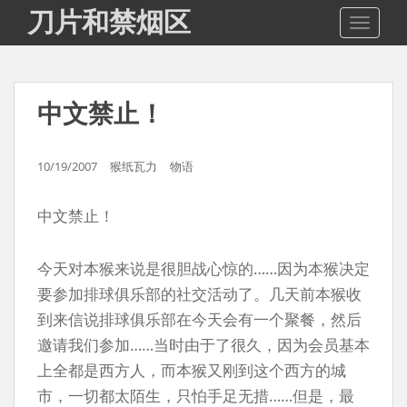
S
刀片和禁烟区
TOGGLE
k
i
p
t
中文禁止！
o
m
a
10/19/2007
猴纸瓦力
物语
i
n
中文禁止！
c
o
n
今天对本猴来说是很胆战心惊的……因为本猴决定
t
要参加排球俱乐部的社交活动了。几天前本猴收
e
到来信说排球俱乐部在今天会有一个聚餐，然后
n
邀请我们参加……当时由于了很久，因为会员基本
t
上全都是西方人，而本猴又刚到这个西方的城
市，一切都太陌生，只怕手足无措……但是，最