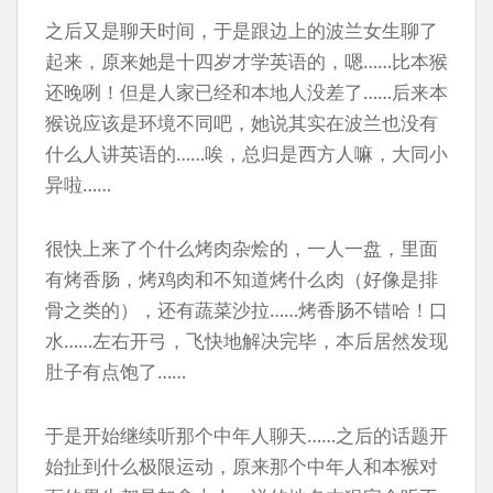
之后又是聊天时间，于是跟边上的波兰女生聊了
起来，原来她是十四岁才学英语的，嗯……比本猴
还晚咧！但是人家已经和本地人没差了……后来本
猴说应该是环境不同吧，她说其实在波兰也没有
什么人讲英语的……唉，总归是西方人嘛，大同小
异啦……
很快上来了个什么烤肉杂烩的，一人一盘，里面
有烤香肠，烤鸡肉和不知道烤什么肉（好像是排
骨之类的），还有蔬菜沙拉……烤香肠不错哈！口
水……左右开弓，飞快地解决完毕，本后居然发现
肚子有点饱了……
于是开始继续听那个中年人聊天……之后的话题开
始扯到什么极限运动，原来那个中年人和本猴对