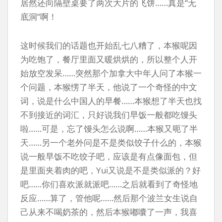
居然还向隔壁桌要了两次大片的飞饼……真是“无
底洞”啊！
这时候我们的话题也开始乱七八糟了，本猴呢因
为吃饱了，餐厅里面又暖烘烘的，所以整个人开
始放空发呆……突然那个加拿大中年人问了本猴一
个问题，本猴愣了半天，他说了一个奇怪的中文
词，说是什么中国人的早餐……本猴想了半天也找
不到接近的词汇，只好说我们早饭一般都吃馒头
啦……可是，忘了馒头怎么说啊……本猴又呃了半
天……另一个老外问是不是类似饺子什么的，本猴
说一般早饭不吃饺子吧，应该是有点像面包，但
是里面夹着肉的吧，Yui又说是不是类似派的？好
吧……你们喜欢派就派吧……之后就看到了奇怪地
反应……算了，管他呢……然后那个波兰女生说自
己从来不喝奶茶的，然后本猴嘟囔了一声，我喜