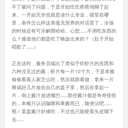
不丁被问了问题，于是开始疙疙瘩瘩地聊了起
来。一开始无非也就是读什么专业，寝室在哪
里，条件怎么样这类毫无营养的对话罢了，冷场
的时候还有可乐解围哈哈。心想……不用吃东西的
么？难道他们都是吃了晚饭出来的？（肚子开始
唱歌了……）
正在这时，服务员端出了类似于炸虾片的东西和
六种没见过的酱，虾片每一片10寸大，于是本猴
偷偷看着人家怎么吃，然后就跟着做，拿来一片
掰成好几片放在自己的盘子里，然后在拿起一
片，倒上酱汁放进嘴巴……那些酱汁都是奇奇怪怪
的，本猴只认识咖喱和果酱而已，随便沾吧……
呃！某盘酱汁好难吃，不过也只能硬着头皮咽下
去……