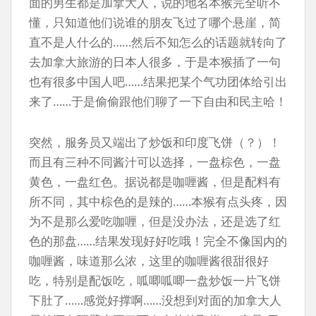
面的男生都是加拿大人，说的地名本猴完全听不
懂，只知道他们说谁的朋友飞过了哪个悬崖，简
直不是人什么的……然后不知怎么的话题就转向了
去加拿大旅游的日本人很多，于是本猴插了一句
也有很多中国人吧……结果把某个气功团体给引出
来了……于是偷偷跟他们聊了一下自由和民主哈！
突然，服务员又端出了炒饭和印度飞饼（？）！
而且有三种不同酱汁可以选择，一盘棕色，一盘
黄色，一盘红色。据说都是咖喱酱，但是配料有
所不同，其中棕色的是辣的……本猴有点头疼，因
为不是那么爱吃咖喱，但是没办法，还是选了红
色的那盘……结果发现好好吃哦！完全不像国内的
咖喱酱，味道那么浓，这里的咖喱酱很甜很好
吃，特别是配饭吃，呱唧呱唧一盘炒饭一片飞饼
下肚了……感觉好撑啊……没想到对面的加拿大人