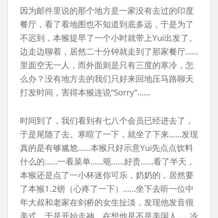
因为邮件里说的那个地方是一家没有去过的印度
餐厅，看了看地图也不知道到底多远，于是为了
不迟到，本猴提早了一个小时就带上Yui出发了。
边走边聊着，居然二十分钟就走到了那家餐厅……
里面空无一人，而外面则是只有三度的寒冷，怎
么办？没有地方去的我们只好来回地压马路聊天
打发时间，害得本猴连说“Sorry”……
时间到了，我们看到有七八个会员已经进去了，
于是尾随了去。寒暄了一下，就坐了下来……发现
真的是有够尴尬……本猴只好示意Yui先点点饮料
什么的……一看菜单……呃……好贵……看了半天，
本猴还是点了一小杯迷你可乐，奶奶的，居然要
了本猴1.2镑（心疼了一下）……坐下去听一位中
年大叔和老家在剑桥的女生扯淡，发现他发音很
美式，于是开始走神，在想他是不是美国人……冷