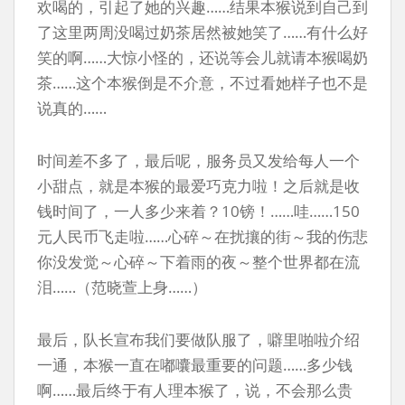
欢喝的，引起了她的兴趣……结果本猴说到自己到
了这里两周没喝过奶茶居然被她笑了……有什么好
笑的啊……大惊小怪的，还说等会儿就请本猴喝奶
茶……这个本猴倒是不介意，不过看她样子也不是
说真的……
时间差不多了，最后呢，服务员又发给每人一个
小甜点，就是本猴的最爱巧克力啦！之后就是收
钱时间了，一人多少来着？10镑！……哇……150
元人民币飞走啦……心碎～在扰攘的街～我的伤悲
你没发觉～心碎～下着雨的夜～整个世界都在流
泪……（范晓萱上身……）
最后，队长宣布我们要做队服了，噼里啪啦介绍
一通，本猴一直在嘟囔最重要的问题……多少钱
啊……最后终于有人理本猴了，说，不会那么贵