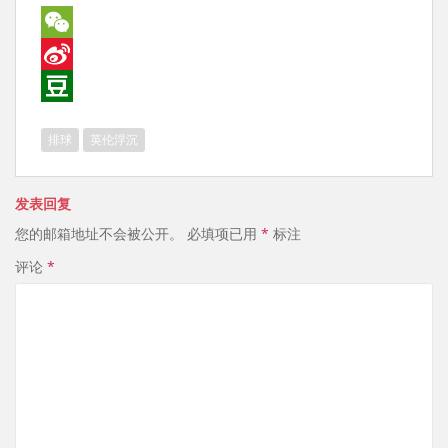
W
e
S
C
i
D
排球
英伦浮沉
h
n
o
a
a
u
发表回复
t
W
b
您的邮箱地址不会被公开。
必填项已用
*
标注
e
a
评论
*
i
n
b
o