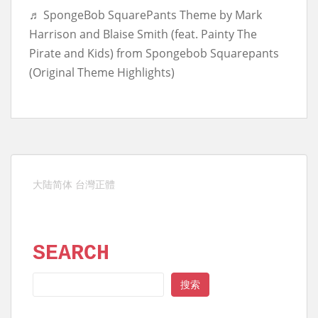
♬ SpongeBob SquarePants Theme by Mark
Harrison and Blaise Smith (feat. Painty The
Pirate and Kids) from Spongebob Squarepants
(Original Theme Highlights)
大陆简体
台灣正體
SEARCH
SEARCH
搜索