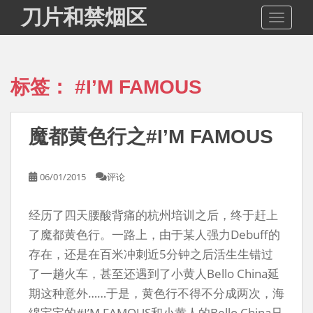
S
刀片和禁烟区
TOGGLE
k
i
p
t
标签：
#I’M FAMOUS
o
m
a
魔都黄色行之#I’M FAMOUS
i
n
c
06/01/2015
评论
o
n
经历了四天腰酸背痛的杭州培训之后，终于赶上
t
e
了魔都黄色行。一路上，由于某人强力Debuff的
n
存在，还是在百米冲刺近5分钟之后活生生错过
t
了一趟火车，甚至还遇到了小黄人Bello China延
期这种意外……于是，黄色行不得不分成两次，海
绵宝宝的#I’M FAMOUS和小黄人的Bello China只