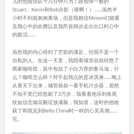
儿的危险排队十几分钟只为了跟智障一般的
Stuart、Kevin和Bob合影（谁啊！）……虽然半
小时不到就匆匆离场，但是我相信Minion们能看
见我心中的欢腾以及我昂首阔步走出出口时心中
的眼泪……
虽然我的内心得到了空前的满足，但我不是一个
自私的人。在这一天里，我陪着城管叔叔转悠了
两家咖啡馆，其中包括了小白力荐的鲁马滋，什
么？咖啡怎么样？对不起我点的是冰淇淋……晚上
从香天下出来，城管叔叔一看手机计步器，居然
不知不觉已经怒刷了3万步，我看着他乐到鱼尾
纹如信念烟花般绽放满脸，我知道，这时的他收
获了和我见到Bello China时一样的心灵高潮……
完。