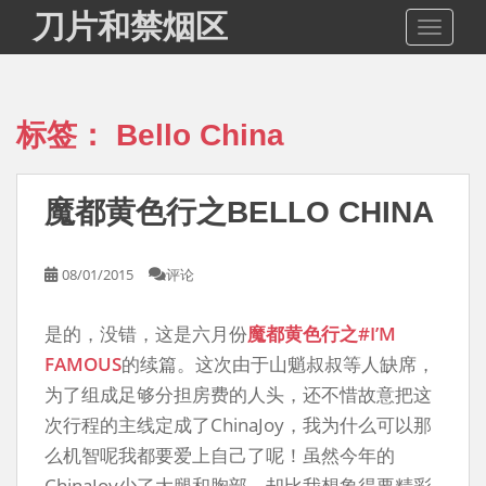
S
刀片和禁烟区
TOGGLE
k
i
p
t
标签：
Bello China
o
m
a
魔都黄色行之BELLO CHINA
i
n
c
08/01/2015
评论
o
n
是的，没错，这是六月份
魔都黄色行之#I’M
t
e
FAMOUS
的续篇。这次由于山魈叔叔等人缺席，
n
为了组成足够分担房费的人头，还不惜故意把这
t
次行程的主线定成了ChinaJoy，我为什么可以那
么机智呢我都要爱上自己了呢！虽然今年的
ChinaJoy少了大腿和胸部，却比我想象得要精彩