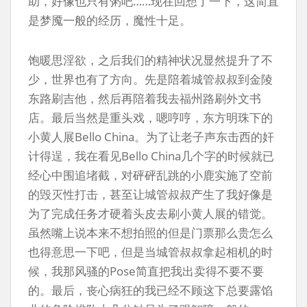
助，好像也只有粥吧……现在回想了一下，这简直
是梦魇一般的经历，魔性十足。
饱暖思淫欲，之后我们的精神状况显然提升了不
少，世界也有了方向。先是陪着城管叔叔到金陵
东路刷吉他，然后再陪着我去福州路刷外文书
店。最后当然是重头戏，嗯哼哼，东方明珠下的
小黄人展Bello China。为了让老子声东击西的奸
计得逞，我在看见Bello China几个字的时候就已
经心中围追堵截，对砰砰乱跳的小鹿实施了空前
的毁灭性打击，甚至让城管叔叔产生了我好像是
为了完成任务才硬着头皮去刷小黄人展的错觉。
虽然嘴上说本来不想拍照的但是门票那么贵怎么
也得意思一下吧，但是当城管叔叔拿起相机的时
候，我那风骚的Pose简直把我出卖得不要不要
的。最后，丧心病狂的我已经不顾这下总要露馅