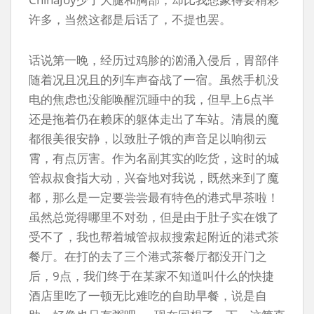
许多，当然这都是后话了，不提也罢。
话说第一晚，经历过鸡胗的汹涌入侵后，胃部伴
随着况且况且的列车声奋战了一宿。虽然手机没
电的焦虑也没能唤醒沉睡中的我，但早上6点半
还是拖着仍在赖床的躯体走出了车站。清晨的魔
都很美很安静，以致肚子饿的声音足以响彻云
霄，有点厉害。作为名副其实的吃货，这时的城
管叔叔食指大动，兴奋地对我说，既然来到了魔
都，那么是一定要尝尝最有特色的港式早茶啦！
虽然总觉得哪里不对劲，但是由于肚子实在饿了
受不了，我也帮着城管叔叔搜索起附近的港式茶
餐厅。在打的去了三个港式茶餐厅都没开门之
后，9点，我们终于在某家不知道叫什么的快捷
酒店里吃了一顿无比难吃的自助早餐，说是自