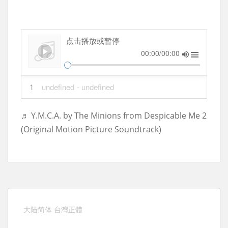
点击播放或暂停
00:00/00:00
1
undefined
- undefined
♬ Y.M.C.A. by The Minions from Despicable Me 2
(Original Motion Picture Soundtrack)
大陆简体
台灣正體