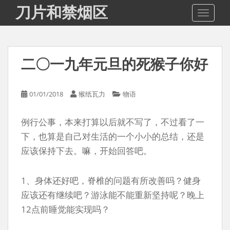
S
刀片和禁烟区
TOGGLE
k
i
p
t
二〇一九年元旦的死猴子你好
o
m
a
01/01/2018
猴纸瓦力
物语
i
n
例行公事，本来打算以后就不写了，不过看了一
c
o
下，也算是自己对生活的一个小小的总结，还是
n
应该保持下去。嘛，开始回答吧。
t
e
1、身体还好吧，脊椎的问题有所改善吗？健身
n
应该还有继续吧？游泳能不能重新坚持呢？晚上
t
12点前睡觉能实现吗？