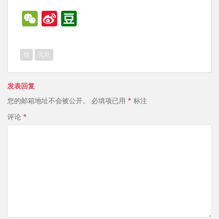
W
Si
D
e
n
o
C
a
u
信
元旦
h
W
b
at
ei
a
发表回复
b
n
您的邮箱地址不会被公开。
必填项已用
*
标注
o
评论
*