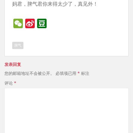
妈君，脾气君你来得太少了，真见外！
W
Si
D
e
n
o
C
a
u
脾气
h
W
b
at
ei
a
发表回复
b
n
您的邮箱地址不会被公开。
必填项已用
*
标注
o
评论
*