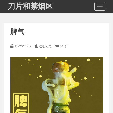
S
刀片和禁烟区
TOGGLE
k
i
p
t
脾气
o
m
a
11/20/2009
猴纸瓦力
物语
i
n
c
o
n
t
e
n
t