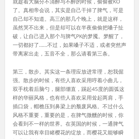
就趁着大脑分不清醉与不醉的时候，偷偷被KO
了。真相帝会说，其实是自己干掉了脾气，可是
自己却不知道。高三的那几个晚上，就是这样，
虽然哭不出来，但是却可以在半夜偷偷把嗓子扯
破，让自己进入那个与脾气PK的梦魇。梦醒了，
一切都好了……不过，如果嗓子不适，或者突然声
带离家出走，五音不全，那么请看第三条。
第三，散步。其实这一条理应放进常理，恕我倔
强。散步的时候，有些人喜欢采用哼着小曲儿，
双手枕着后脑勺，腿部绷直，踢起45度的圆弧这
样的华丽风格，也有些人喜欢采用耸起两肩，手
插口袋，帽檐压到鼻梁上的颓废风格。不过什么
风格不重要，重要的是，在脾气微醺的时候，你
会看到不一样的世界。在英国的时候，一通脾气
可以让我有幸目睹樱花的绽放，而樱花又能够瞬