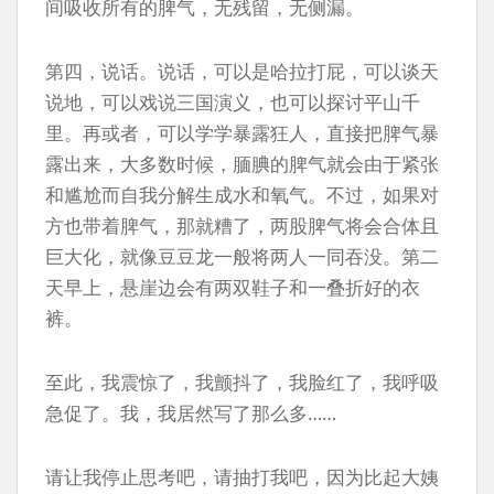
间吸收所有的脾气，无残留，无侧漏。
第四，说话。说话，可以是哈拉打屁，可以谈天
说地，可以戏说三国演义，也可以探讨平山千
里。再或者，可以学学暴露狂人，直接把脾气暴
露出来，大多数时候，腼腆的脾气就会由于紧张
和尴尬而自我分解生成水和氧气。不过，如果对
方也带着脾气，那就糟了，两股脾气将会合体且
巨大化，就像豆豆龙一般将两人一同吞没。第二
天早上，悬崖边会有两双鞋子和一叠折好的衣
裤。
至此，我震惊了，我颤抖了，我脸红了，我呼吸
急促了。我，我居然写了那么多……
请让我停止思考吧，请抽打我吧，因为比起大姨