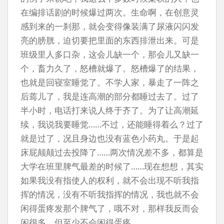
在编排话剧的时候爆过两次。生命啊，在创意灵
感到来的一刹那，就会变得像装满了尿液闪闪发
亮的膀胱，迫切要把里面的东西排泄出来。可是
班级里人多口杂，这会儿缺一个，那会儿又缺一
个，畜力久了，怒槽就爆了。怒槽爆了的结果，
也就是回寝室睡觉了。不学人家，暴走了一阵之
后蔫儿了，我是连高潮的部分都睡过去了。过了
半小时，电话打来说人终于齐了。为了让高潮延
续，我说我要睡觉……不过，还能睡得着么？过了
就是过了，况且身边也没有蓝色小药丸。于是起
床屁颠颠过去投降了……两次情况差不多，都算是
大学在班里脾气最差的时候了……现在想想，其实
如果我没有指使人的权利，就不会出现不听我指
挥的情况，没有不听我指挥的情况，我也就不会
闲得蛋疼发那个脾气了，哦不对，那样我反而会
闲很多，但至少不会闲得蛋疼。