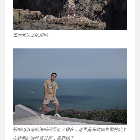
黑沙滩边上的崖洞
棕榈湾以南的海域明显蓝了很多，这里是马站镇兴岙村的某
在建网红咖啡店景观，视野绝了