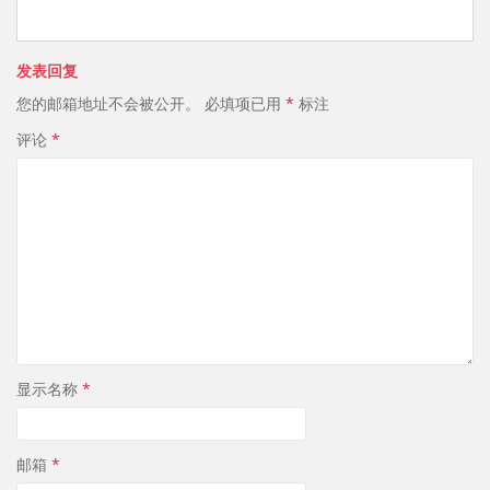
e
n
o
C
a
u
h
W
b
发表回复
您的邮箱地址不会被公开。
必填项已用
*
标注
at
ei
a
评论
*
b
n
o
显示名称
*
邮箱
*