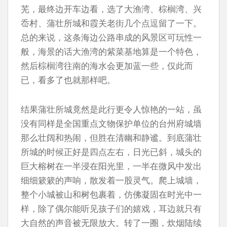
芜，最终边开车边看，选了大渔湾、棕榈湾、兴
岙村、蒲壮所城和霞关老街几个点逗留了一下。
总的来说，这条海边公路串成的风景区可玩性一
般，海景的话大渔湾的紫菜基地算是一个特色，
然后棕榈湾往南的海水会更加蓝一些，仅此而
已，看多了也就那样吧。
结果蒲壮所城竟然是此行更令人惊艳的一站，虽
没有同样是全国重点文物保护单位的台州府城墙
那么壮阔和热闹，但胜在清幽和静谧。到底蒲壮
所城的时候正好是四点左右，日光已斜，城头的
巨大榕树在一半浸在阳光里，一半在微风中发出
细细簌簌的声响，散发着一股灵气。爬上城墙，
整个小城被山和树包裹着，仿佛凝固在时光中一
样，除了偶尔能听见孩子们的嬉戏，耳边就只有
大自然的声音被无限放大。转了一圈，炊烟陆续