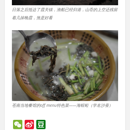
日落之后抵达了霞关镇，渔船已经归港，山岙的上空还残留
着几抹晚霞，煞是好看
苍南当地餐馆的off menu特色菜——海蜈蚣（学名沙蚕）
W
Si
D