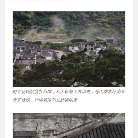
时近傍晚的蒲壮所城，从大榕树上方望去，苍山翠木环绕着
青瓦炊烟，洋溢着浓烈却静谧的美