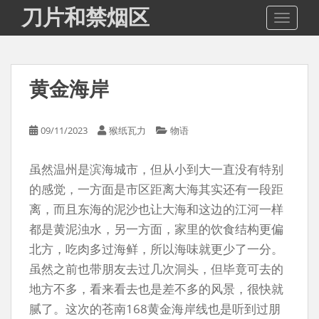
S
刀片和禁烟区
TOGGLE
k
i
p
t
黄金海岸
o
m
a
09/11/2023
猴纸瓦力
物语
i
n
虽然温州是滨海城市，但从小到大一直没有特别
c
o
的感觉，一方面是市区距离大海其实还有一段距
n
离，而且东海的泥沙也让大海和这边的江河一样
t
都是黄泥浊水，另一方面，家里的饮食结构更偏
e
北方，吃肉多过海鲜，所以海味就更少了一分。
n
虽然之前也带朋友去过几次洞头，但毕竟可去的
t
地方不多，看来看去也是差不多的风景，很快就
腻了。这次的苍南168黄金海岸线也是听到过朋