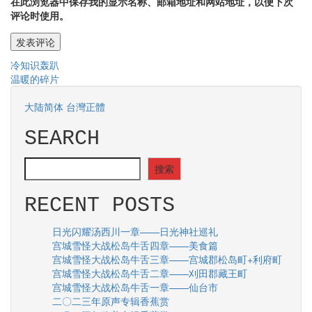
在此浏览器中保存我的显示名称、邮箱地址和网站地址，以便下次
评论时使用。
文
冷知识轰趴
温暖的碎片
章
导
大陆简体
台灣正體
航
SEARCH
SEARCH
搜索
RECENT POSTS
日光闪耀汤西川一章——日光神社巡礼
宫城雪怪大战松岛牛舌四章——美食篇
宫城雪怪大战松岛牛舌三章——宫城郡松岛町+利府町
宫城雪怪大战松岛牛舌二章——刈田郡藏王町
宫城雪怪大战松岛牛舌一章——仙台市
二〇二三年原声专辑香蕉赏