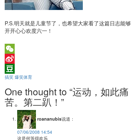
P.S.明天就是儿童节了，也希望大家看了这篇日志能够
开开心心欢度六一！
WeChat
Sina
搞笑
爆笑体育
Weibo
Douban
One thought to “运动，如此痛
苦。第二趴！”
roananubis
说道：
07/06/2008 14:54
这是何等得欢乐