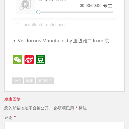
00:00/00:00
1
undefined
- undefined
♬-Verdurous Mountains by 渡辺雅二 from 京
W
Si
D
e
n
o
C
a
u
小记
樱花
英伦浮沉
h
W
b
at
ei
a
发表回复
b
n
您的邮箱地址不会被公开。
必填项已用
*
标注
o
评论
*