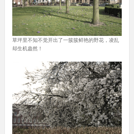
草坪里不知不觉开出了一簇簇鲜艳的野花，凌乱
却生机盎然！