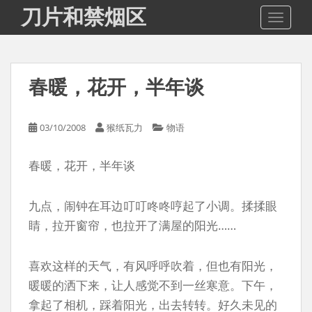
S
刀片和禁烟区
TOGGLE
k
i
p
t
春暖，花开，半年谈
o
m
a
03/10/2008
猴纸瓦力
物语
i
n
春暖，花开，半年谈
c
o
n
九点，闹钟在耳边叮叮咚咚哼起了小调。揉揉眼
t
睛，拉开窗帘，也拉开了满屋的阳光……
e
n
t
喜欢这样的天气，有风呼呼吹着，但也有阳光，
暖暖的洒下来，让人感觉不到一丝寒意。下午，
拿起了相机，踩着阳光，出去转转。好久未见的