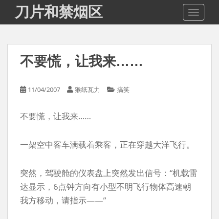
S
刀片和禁烟区
TOGGLE
k
i
p
t
不要慌，让我来……
o
m
a
11/04/2007
猴纸瓦力
搞笑
i
n
不要慌，让我来……
c
o
n
一架空中客车满载着乘客，正在穿越大洋飞行。
t
e
突然，驾驶舱的仪表盘上突然发出信号：“机载雷
n
t
达显示，6点钟方向有小型不明飞行物体高速朝
我方移动，请指示——”