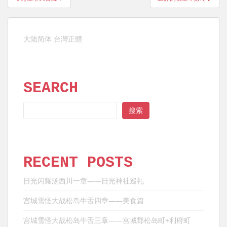
章
导
航
大陆简体
台灣正體
SEARCH
SEARCH
搜索
RECENT POSTS
日光闪耀汤西川一章——日光神社巡礼
宫城雪怪大战松岛牛舌四章——美食篇
宫城雪怪大战松岛牛舌三章——宫城郡松岛町+利府町