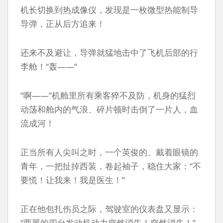
机长切换到热成像仪，发现是一枚微型热能制导
导弹，正从后方追来！
还来不及避让，导弹就猛地击中了飞机后部的行
李舱！“轰——”
“啊——”机舱里所有乘客猝不及防，机身的猛烈
动荡和舱内的气浪、碎片顿时击倒了一片人，血
流成河！
正当所有人尖叫之时，一个英俊的、戴着眼镜的
青年，一把扯掉西装，卷起袖子，稳住大家：“不
要慌！让我来！我是医生！”
正在他包扎伤员之际，驾驶室的仪表盘又显示：
“两翼的四台发动机动力突然消失！突然消失！”