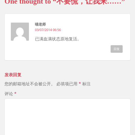
One thought to “不要慌，让我来……”
b
n
o
喵老师
03/07/2014 06:56
已满血满状态原地复活。
回复
发表回复
您的邮箱地址不会被公开。
必填项已用
*
标注
评论
*