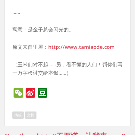
……
寓意：是金子总会闪光的。
原文来自里屋：
http://www.tamiaode.com
（玉米们对不起……另，看不懂的人们！罚你们写
一万字检讨交给本猴……）
W
Si
D
e
n
o
C
a
u
搞笑
文摘
h
W
b
at
ei
a