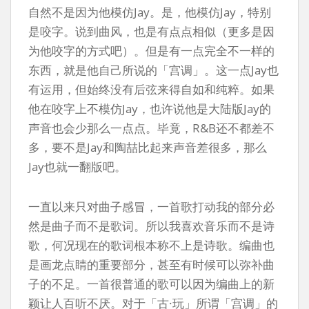
自然不是因为他模仿Jay。是，他模仿Jay，特别
是咬字。说到曲风，也是有点点相似（更多是因
为他咬字的方式吧）。但是有一点完全不一样的
东西，就是他自己所说的「宫调」。这一点Jay也
有运用，但始终没有后弦来得自如和纯粹。如果
他在咬字上不模仿Jay，也许说他是大陆版Jay的
声音也会少那么一点点。毕竟，R&B还不都差不
多，要不是Jay和陶喆比起来声音差很多，那么
Jay也就一翻版吧。
一直以来只对曲子感冒，一首歌打动我的部分必
然是曲子而不是歌词。所以我喜欢音乐而不是诗
歌，何况现在的歌词根本称不上是诗歌。编曲也
是画龙点睛的重要部分，甚至有时候可以弥补曲
子的不足。一首很普通的歌可以因为编曲上的新
颖让人百听不厌。对于「古·玩」所谓「宫调」的