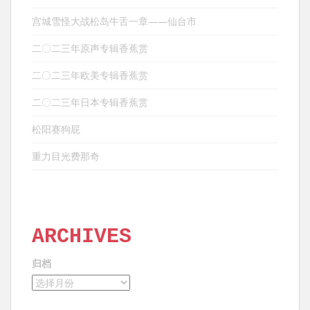
宫城雪怪大战松岛牛舌一章——仙台市
二〇二三年原声专辑香蕉赏
二〇二三年欧美专辑香蕉赏
二〇二三年日本专辑香蕉赏
松阳赛狗屁
重力目光费那奇
ARCHIVES
归档