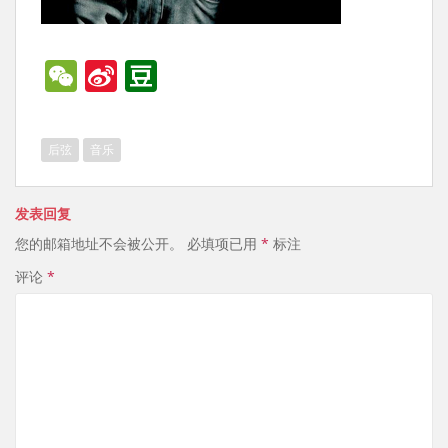
W
Si
D
e
n
o
C
a
u
后弦
音乐
h
W
b
at
ei
a
发表回复
b
n
您的邮箱地址不会被公开。
必填项已用
*
标注
o
评论
*