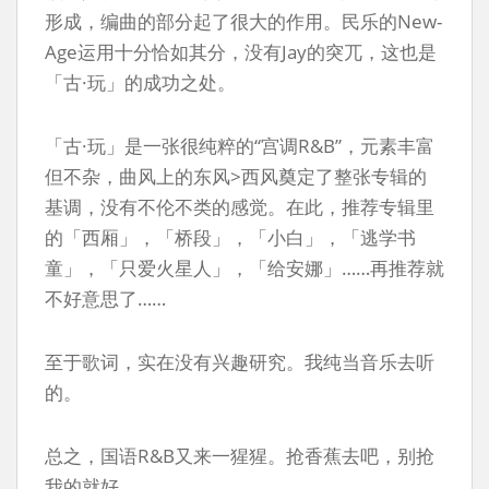
形成，编曲的部分起了很大的作用。民乐的New-
Age运用十分恰如其分，没有Jay的突兀，这也是
「古·玩」的成功之处。
「古·玩」是一张很纯粹的“宫调R&B”，元素丰富
但不杂，曲风上的东风>西风奠定了整张专辑的
基调，没有不伦不类的感觉。在此，推荐专辑里
的「西厢」，「桥段」，「小白」，「逃学书
童」，「只爱火星人」，「给安娜」……再推荐就
不好意思了……
至于歌词，实在没有兴趣研究。我纯当音乐去听
的。
总之，国语R&B又来一猩猩。抢香蕉去吧，别抢
我的就好……