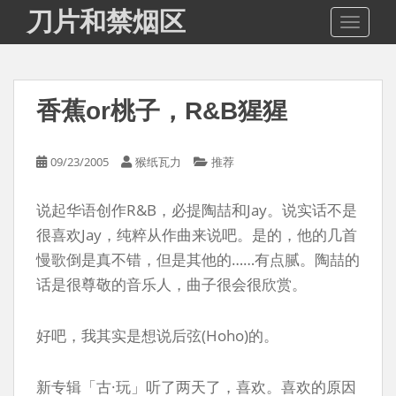
S
刀片和禁烟区
TOGGLE
k
i
p
t
香蕉or桃子，R&B猩猩
o
m
a
09/23/2005
猴纸瓦力
推荐
i
n
说起华语创作R&B，必提陶喆和Jay。说实话不是
c
o
很喜欢Jay，纯粹从作曲来说吧。是的，他的几首
n
慢歌倒是真不错，但是其他的……有点腻。陶喆的
t
话是很尊敬的音乐人，曲子很会很欣赏。
e
n
好吧，我其实是想说后弦(Hoho)的。
t
新专辑「古·玩」听了两天了，喜欢。喜欢的原因