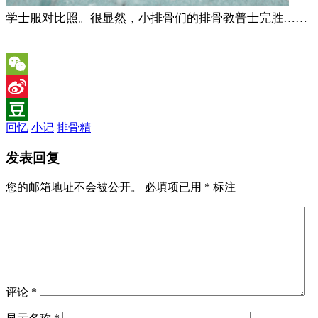
学士服对比照。很显然，小排骨们的排骨教普士完胜……
WeChat
Sina
回忆
小记
排骨精
Weibo
Douban
发表回复
您的邮箱地址不会被公开。
必填项已用
*
标注
评论
*