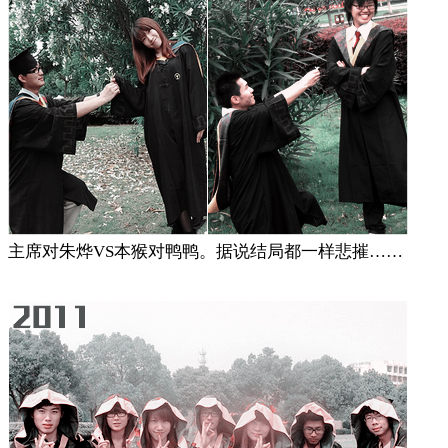
主席对朱烨VS本猴对鸭鸭。据说结局都一样悲摧……