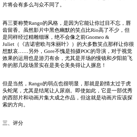
片将会有多么与众不同了。
再三要称赞Rango的风格，是因为它能让你过目不忘，唇
齿留香。虽然影片中黑色幽默的笑点比Rio高了不少，但
是同样经过精雕细琢，绝不会像之前Gnomeo &
Juliet（《吉诺密欧与朱丽叶》）的大多数笑点那样让你很
想默哀……另外，Gore不愧是拍摄POC的导演，对于视觉
效果的运用也是游刃有余，尤其是开场的慢镜和夕阳前飞
奔的那几段场景实在是美仑美奂得让人摒息！
但是当然，Rango的弱点也很明显，那就是剧情太过于虎
头蛇尾，尤其是结尾让人尿崩。即使如此，它是一部优秀
的西部片和动画片集大成之作品，但这就是动画片应该探
索的方向。
三、评分