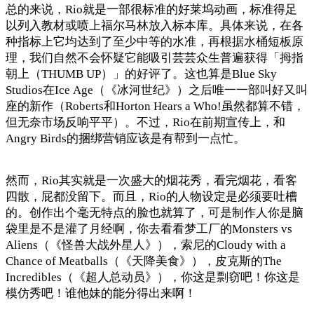
总的来说，Rio就是一部很标准的好莱坞动画，标准得足
以列入教材或喷上福尔马林放入标本库。具体来说，在各
种指标上它均达到了至少中等的水准，再根据水桶短板原
理，我们自然不会怀疑它能吸引芸芸众生普遍获得「拇指
朝上（THUMB UP）」的好评了。这也算是Blue Sky
Studios在Ice Age（《冰河世纪》）之后唯一一部叫好又叫
座的新作（Roberts和Horton Hears a Who!虽然都算不错，
但无奈市场反响平平）。不过，Rio在前期宣传上，和
Angry Birds的捆绑营销应该是有帮到一点忙。
然而，Rio其实就是一次盛大的烟花秀，看完烟花，看客
四散，屁都没留下。而且，Rio的人物设定是必须要吐槽
的。创作出个毫无特点的脸也就算了，可是制作人你是脑
袋里是不是灌了月经啊，你去看看梦工厂的Monsters vs
Aliens（《怪兽大战外星人》），索尼的Cloudy with a
Chance of Meatballs（《天降美食》），皮克斯的The
Incredibles（《超人总动员》），你这是剽窃吧！你这是
模仿秀吧！谁他妹的能分得出来啊！