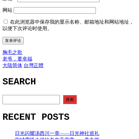
网站
在此浏览器中保存我的显示名称、邮箱地址和网站地址，
以便下次评论时使用。
胸毛之歌
文
老爷，要幸福
章
大陆简体
台灣正體
导
SEARCH
航
SEARCH
搜索
RECENT POSTS
日光闪耀汤西川一章——日光神社巡礼