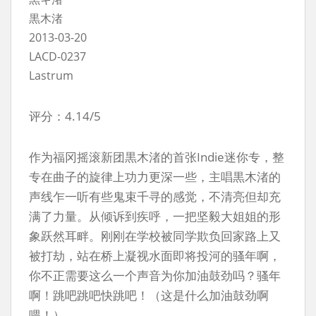
黒木渚
2013-03-20
LACD-0237
Lastrum
评分：4.14/5
作为福冈摇滚新团黒木渚的首张Indie迷你专，整
专在曲子的旋律上功力更深一些，主唱黒木渚的
声线乍一听有些鬼束千寻的感觉，不清亮但却充
满了力量。从倾诉到疾呼，一把坚毅大姐姐的形
象跃然耳畔。刚刚在学校被同学欺负回家路上又
被打劫，站在桥上凝视水面即将投河的骚年啊，
你不正需要这么一个声音为你加油鼓劲吗？骚年
啊！跳吧跳吧快跳吧！（这是什么加油鼓劲啊
喂！）