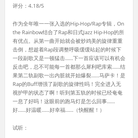
评分：4.18/5
作为全年唯一一张入选的Hip-Hop/Rap专辑，On
the Rainbow结合了Rap和日式Jazz Hip-Hop的所
有优点。从第一曲开始就会被炒鸡美的旋律重重
击倒，想趁着Rap段调整呼吸缓缓站起的时候下
一段副歌又是一顿猛击……下一首应该可以有机会
反击吧，总不可能每一首都那么犀利吧库索……结
果第二轨副歌一出内脏就开始爆裂……马萨卡！是
Rap的Buff增强了副歌的旋律性吗！完全进入无
视护甲的状态了啊！听到第五轨的时候已经奄奄
一息了好吗！这眼前的跑马灯是怎么回事……
好……好温暖……好幸福……（快醒醒！）
试听：