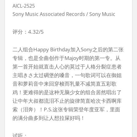
AICL-2525
Sony Music Associated Records / Sony Music
评分：4.32/5
二人组合Happy Birthday加入Sony之后的第二张
专辑，也是全曲创作于Majoy时期的第一专。从
第一首开始就直击人心的莫过于人格分裂症患者
主唱きさ太过碉堡的嗓音，一句歌词可以在御姐
音和萝莉音中来回穿梭而乳量不减简直五彩歌
鸡！更难得的是这种无脑少女的组合居然唱出了
让中年大叔都流泪不止的旋律简直哈次卡西啊库
索（泪奔）！P.S.这张专辑荣登年度亚军，里面
的满分曲多到让人想拉屎好吗！
试听：