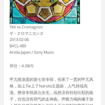
Yeti vs Cromagnon
ザ・クロマニヨンズ
2013-02-06
BVCL-489
Ariola Japan / Sony Music
评分：4.08/5
甲亢摇滚团的第七张专辑，传承了一贯的甲亢风
格，加上Tie上了Naruto主题曲，人气持续高
涨。整张专辑尿点全无，虽然没有特别出彩的曲
子，但也没有弱气的走神曲。声嘶力竭的嗓子加