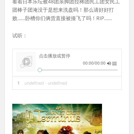
看着日本乐坛被48团亲脚团拉稀团民工团女民工
团棒子团淹没于是想来洗盘吗！那么请好好打
败……卧槽你们俩货直接被揍飞了吗！RIP……
试听：
点击播放或暂停
00:00/00:00
1
undefined
- undefined