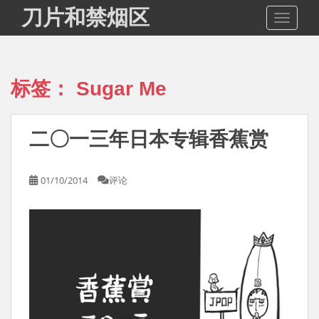
S
刀片和禁烟区
TOGGLE
k
i
p
t
标签：
Sugar Me
o
m
a
二〇一三年日本专辑香蕉赏
i
n
c
01/10/2014
评论
o
n
t
e
n
t