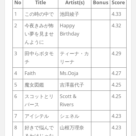
No
Title
Artist(s)
Bonus
Score
1
この時の中で
池田綾子
4.33
2
今夜きみが怖
Happy
4.32
い夢を見ませ
Birthday
んように
3
田中らボタモ
ティーナ・カ
4.29
チ
リーナ
4
Faith
Ms.Ooja
4.27
5
魔女図鑑
吉澤嘉代子
4.25
6
スコットとリ
Scott &
4.25
バース
Rivers
7
アイシテル
シェネル
4.23
8
好きで悩んで
山根万理奈
4.23
るわけじゃな