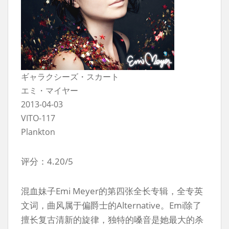
ギャラクシーズ・スカート
エミ・マイヤー
2013-04-03
VITO-117
Plankton
评分：4.20/5
混血妹子Emi Meyer的第四张全长专辑，全专英
文词，曲风属于偏爵士的Alternative。Emi除了
擅长复古清新的旋律，独特的嗓音是她最大的杀