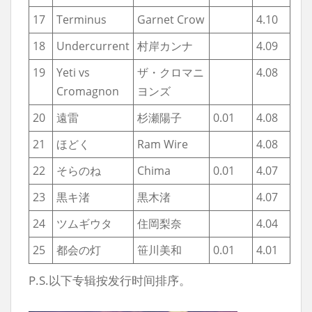
17
Terminus
Garnet Crow
4.10
18
Undercurrent
村岸カンナ
4.09
19
Yeti vs
ザ・クロマニ
4.08
Cromagnon
ヨンズ
20
遠雷
杉瀬陽子
0.01
4.08
21
ほどく
Ram Wire
4.08
22
そらのね
Chima
0.01
4.07
23
黒キ渚
黒木渚
4.07
24
ツムギウタ
住岡梨奈
4.04
25
都会の灯
笹川美和
0.01
4.01
P.S.以下专辑按发行时间排序。