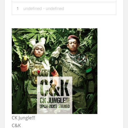
1
undefined
- undefined
CK Jungle!!!
C&K