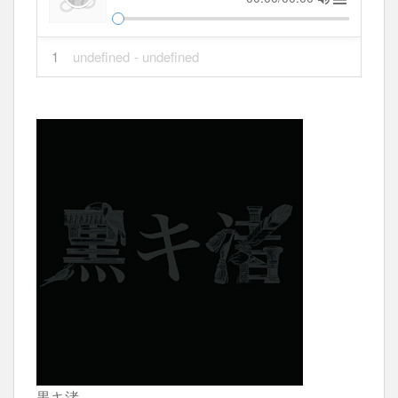
1
undefined
- undefined
黒キ渚