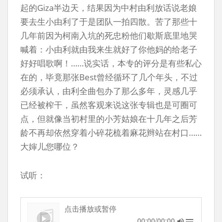
起的Giza半边天，结果因为中村由利放话说老娘
要去生小由利了于是团队一拍四散。苦了那些十
几年前因为柯南入坑的死忠粉他们歇斯底里地哭
喊着：小由利就由我来生就好了你他妈的给老子
好好唱歌啊！……说实话，本专的评分是有些私心
在的，毕竟那张Best曾经循环了几个年头，不过
必须承认，由利全曲包办了那么多年，灵感几乎
已经被榨干，虽然客观来说这张专辑也是可圈可
点，但就像当初村里的小芳姑娘在十几年之后芳
龄不再却依然穿着小碎花梳着麻花辫站在村口……
大婶儿您哪位？
试听：
点击播放或暂停
00:00/00:00