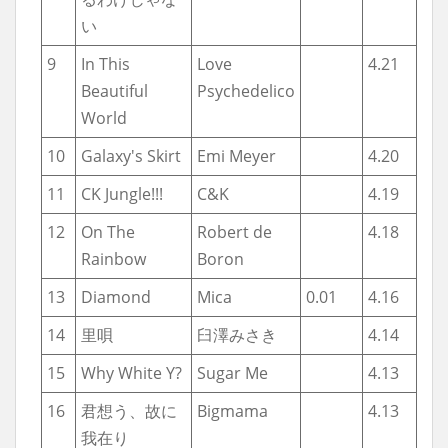
い
9
In This
Love
4.21
Beautiful
Psychedelico
World
10
Galaxy's Skirt
Emi Meyer
4.20
11
CK Jungle!!!
C&K
4.19
12
On The
Robert de
4.18
Rainbow
Boron
13
Diamond
Mica
0.01
4.16
14
里唄
臼澤みさき
4.14
15
Why White Y?
Sugar Me
4.13
16
君想う、故に
Bigmama
4.13
我在り