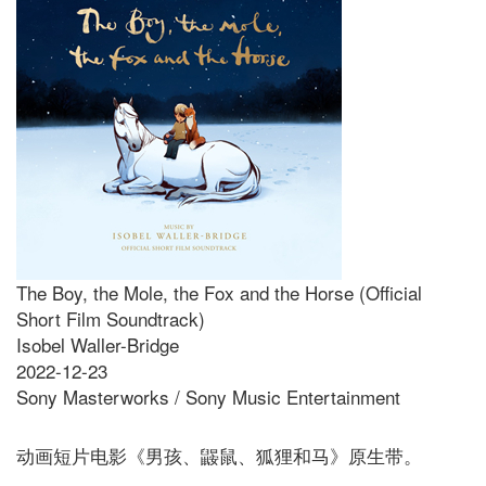
The Boy, the Mole, the Fox and the Horse (Official
Short Film Soundtrack)
Isobel Waller-Bridge
2022-12-23
Sony Masterworks / Sony Music Entertainment
动画短片电影《男孩、鼹鼠、狐狸和马》原生带。