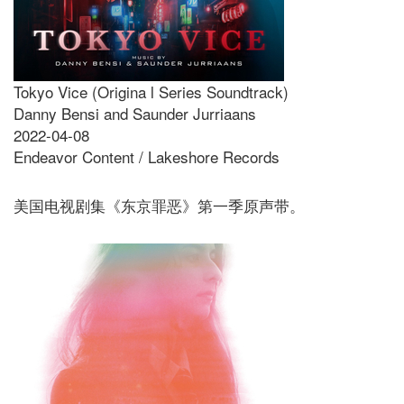
Tokyo Vice (Origina l Series Soundtrack)
Danny Bensi and Saunder Jurriaans
2022-04-08
Endeavor Content / Lakeshore Records
美国电视剧集《东京罪恶》第一季原声带。