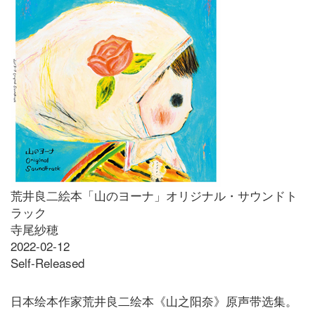
荒井良二絵本「山のヨーナ」オリジナル・サウンドト
ラック
寺尾紗穂
2022-02-12
Self-Released
日本绘本作家荒井良二绘本《山之阳奈》原声带选集。