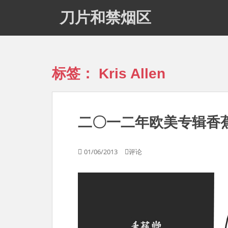
S
刀片和禁烟区
k
i
p
t
o
标签：
Kris Allen
m
a
i
n
二〇一二年欧美专辑香
c
o
n
01/06/2013
评论
t
e
n
t