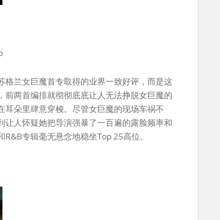
p
苏格兰女巨魔首专取得的业界一致好评，而是这
味，前两首编排就彻彻底底让人无法挣脱女巨魔的
在耳朵里肆意穿梭。尽管女巨魔的现场车祸不
到让人怀疑她把导演强暴了一百遍的露脸频率和
&B专辑毫无悬念地稳坐Top 25高位。