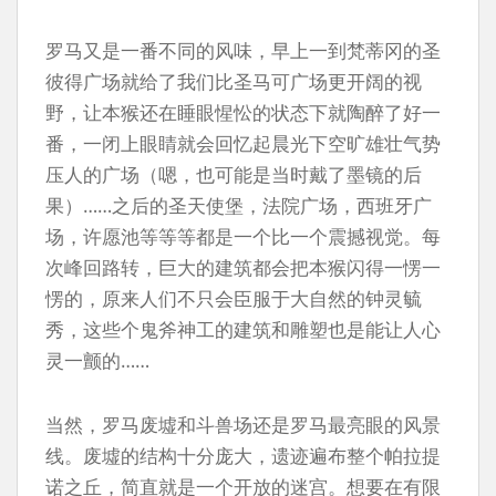
罗马又是一番不同的风味，早上一到梵蒂冈的圣
彼得广场就给了我们比圣马可广场更开阔的视
野，让本猴还在睡眼惺忪的状态下就陶醉了好一
番，一闭上眼睛就会回忆起晨光下空旷雄壮气势
压人的广场（嗯，也可能是当时戴了墨镜的后
果）……之后的圣天使堡，法院广场，西班牙广
场，许愿池等等等都是一个比一个震撼视觉。每
次峰回路转，巨大的建筑都会把本猴闪得一愣一
愣的，原来人们不只会臣服于大自然的钟灵毓
秀，这些个鬼斧神工的建筑和雕塑也是能让人心
灵一颤的……
当然，罗马废墟和斗兽场还是罗马最亮眼的风景
线。废墟的结构十分庞大，遗迹遍布整个帕拉提
诺之丘，简直就是一个开放的迷宫。想要在有限