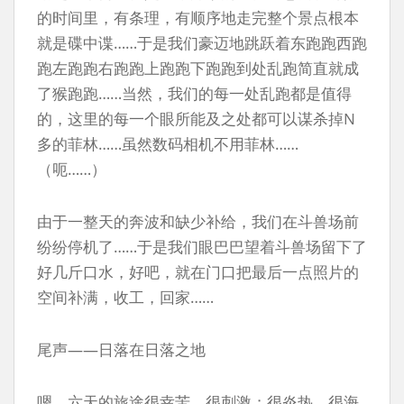
的时间里，有条理，有顺序地走完整个景点根本
就是碟中谍……于是我们豪迈地跳跃着东跑跑西跑
跑左跑跑右跑跑上跑跑下跑跑到处乱跑简直就成
了猴跑跑……当然，我们的每一处乱跑都是值得
的，这里的每一个眼所能及之处都可以谋杀掉N
多的菲林……虽然数码相机不用菲林……
（呃……）
由于一整天的奔波和缺少补给，我们在斗兽场前
纷纷停机了……于是我们眼巴巴望着斗兽场留下了
好几斤口水，好吧，就在门口把最后一点照片的
空间补满，收工，回家……
尾声——日落在日落之地
嗯，六天的旅途很幸苦，很刺激；很炎热，很海