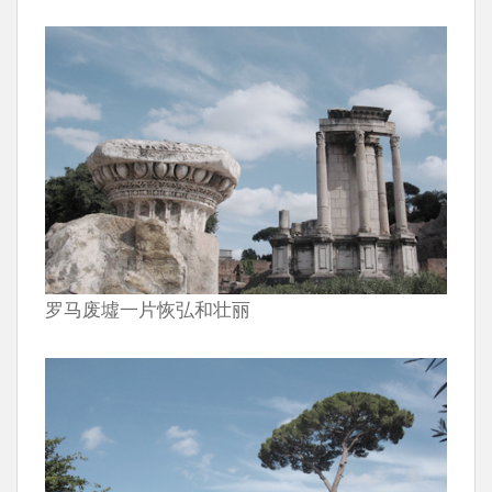
罗马废墟一片恢弘和壮丽