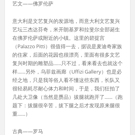
艺文——佛罗伦萨
意大利是文艺复兴的发源地，而意大利文艺复兴
艺坛三杰达芬奇，米开朗基罗和拉斐尔全部诞生
在佛罗伦萨或附近的小镇。这里的碧提宫
（Palazzo Pitti）很值得一去，据说是麦迪奇家族
的住家，后面的花园也很漂亮，里面有很多文艺
复兴时期的雕塑品……只不过，看来看去也就这个
样……另外，乌菲兹画廊（Uffizi Gallery）也是必
经之地，只是我等俗人看不懂这些东西，长队又
很轻易耗尽耐心体力和时间，于是，我们狂拍了
几处大卫像（当然是赝品）拔腿就跑开了……（跑
题下：拔腿很辛苦，拔下腿之后才发现原来腿很
重……）
古典——罗马