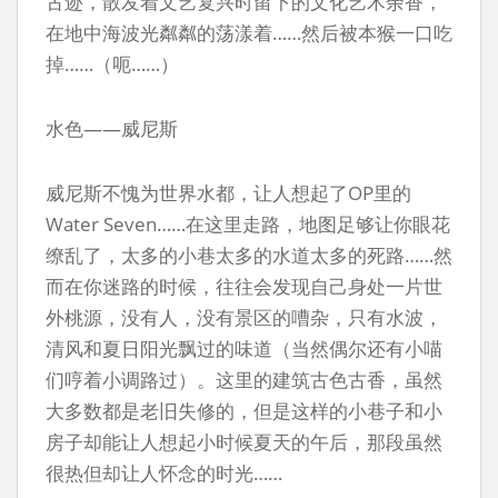
古迹，散发着文艺复兴时留下的文化艺术余香，
在地中海波光粼粼的荡漾着……然后被本猴一口吃
掉……（呃……）
水色——威尼斯
威尼斯不愧为世界水都，让人想起了OP里的
Water Seven……在这里走路，地图足够让你眼花
缭乱了，太多的小巷太多的水道太多的死路……然
而在你迷路的时候，往往会发现自己身处一片世
外桃源，没有人，没有景区的嘈杂，只有水波，
清风和夏日阳光飘过的味道（当然偶尔还有小喵
们哼着小调路过）。这里的建筑古色古香，虽然
大多数都是老旧失修的，但是这样的小巷子和小
房子却能让人想起小时候夏天的午后，那段虽然
很热但却让人怀念的时光……