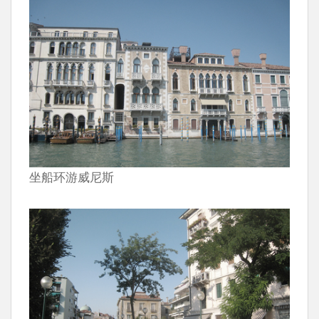
坐船环游威尼斯