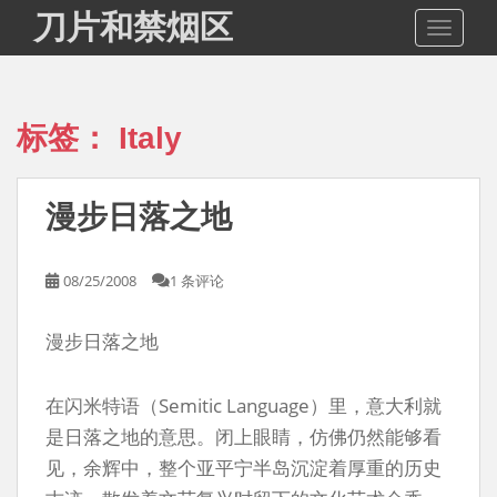
S
刀片和禁烟区
TOGGLE
k
i
p
t
标签：
Italy
o
m
a
漫步日落之地
i
n
c
08/25/2008
1 条评论
o
n
漫步日落之地
t
e
n
在闪米特语（Semitic Language）里，意大利就
t
是日落之地的意思。闭上眼睛，仿佛仍然能够看
见，余辉中，整个亚平宁半岛沉淀着厚重的历史