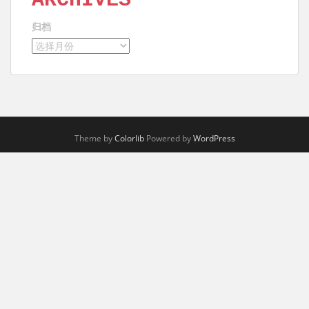
归档
Theme by
Colorlib
Powered by
WordPress