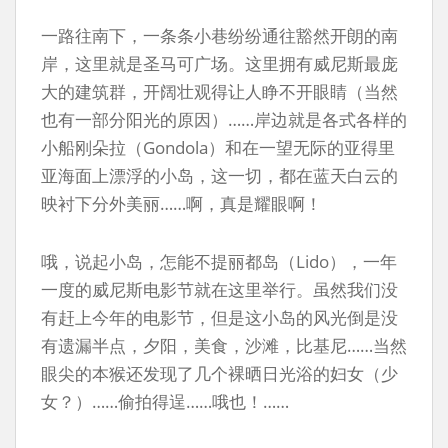
一路往南下，一条条小巷纷纷通往豁然开朗的南
岸，这里就是圣马可广场。这里拥有威尼斯最庞
大的建筑群，开阔壮观得让人睁不开眼睛（当然
也有一部分阳光的原因）……岸边就是各式各样的
小船刚朵拉（Gondola）和在一望无际的亚得里
亚海面上漂浮的小岛，这一切，都在蓝天白云的
映衬下分外美丽……啊，真是耀眼啊！
哦，说起小岛，怎能不提丽都岛（Lido），一年
一度的威尼斯电影节就在这里举行。虽然我们没
有赶上今年的电影节，但是这小岛的风光倒是没
有遗漏半点，夕阳，美食，沙滩，比基尼……当然
眼尖的本猴还发现了几个裸晒日光浴的妇女（少
女？）……偷拍得逞……哦也！……