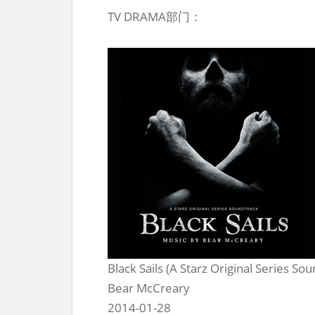
TV DRAMA部门：
Black Sails (A Starz Original Series So
Bear McCreary
2014-01-28