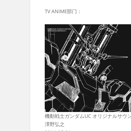
TV ANIME部门：
機動戦士ガンダムUC オリジナルサウ
澤野弘之