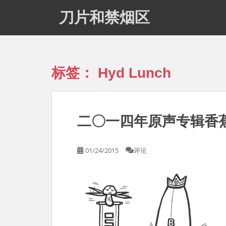
S
刀片和禁烟区
k
i
p
t
o
标签：
Hyd Lunch
m
a
i
n
二〇一四年原声专辑香
c
o
n
01/24/2015
评论
t
e
n
t