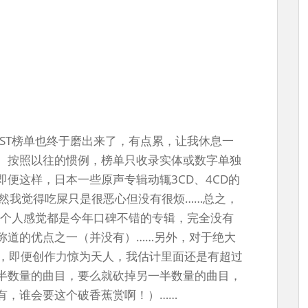
ST榜单也终于磨出来了，有点累，让我休息一
。按照以往的惯例，榜单只收录实体或数字单独
即便这样，日本一些原声专辑动辄3CD、4CD的
虽然我觉得吃屎只是很恶心但没有很烦……总之，
，个人感觉都是今年口碑不错的专辑，完全没有
称道的优点之一（并没有）……另外，对于绝大
品，即便创作力惊为天人，我估计里面还是有超过
半数量的曲目，要么就砍掉另一半数量的曲目，
有，谁会要这个破香蕉赏啊！）……