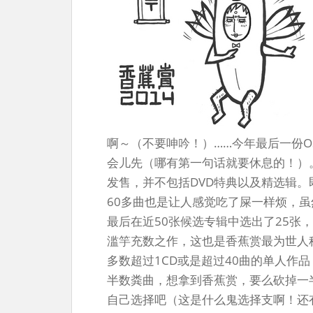
啊～（不要呻吟！）……今年最后一份O
会儿先（哪有第一句话就要休息的！）
发售，并不包括DVD特典以及精选辑。
60多曲也是让人感觉吃了屎一样烦，
最后在近50张候选专辑中选出了25张
滥竽充数之作，这也是香蕉赏最为世人
多数超过1CD或是超过40曲的单人作
半数粪曲，想拿到香蕉赏，要么砍掉一
自己选择吧（这是什么鬼选择支啊！还