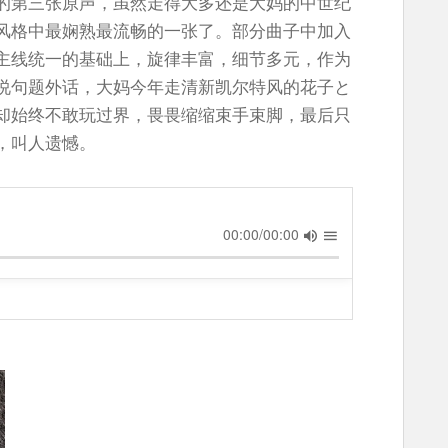
的第三张原声，虽然走得大多还是大妈的中世纪
风格中最娴熟最流畅的一张了。部分曲子中加入
主线统一的基础上，旋律丰富，细节多元，作为
说句题外话，大妈今年走清新凯尔特风的花子と
却始终不敢玩过界，畏畏缩缩束手束脚，最后只
，叫人遗憾。
00:00/00:00