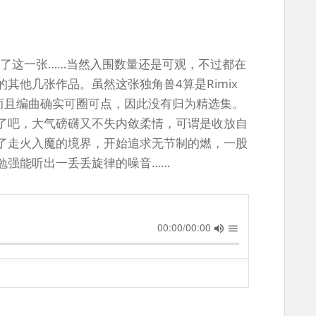
出了这一张……当然入围数量还是可观，不过都在
其他几张作品。虽然这张独角兽4算是Rimix
伴，而且编曲确实可圈可点，因此没有归为精选集。
了吧，大气磅礴又不失内敛柔情，可谓是收放自
了走火入魔的境界，开始追求无节制的燃，一股
勉强能听出一丢丢旋律的噪音……
00:00/00:00