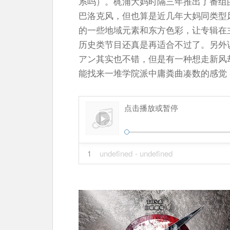
系吗）。梶浦大妈时隔三年推出了番组
巴洛克风，但也算是近几年大妈同类型
的一些地域元素和东方色彩，让专辑在
历史类节目还真是再适合不过了。另外
アン其实也不错，但是有一种想走新风
能找来一堆学院派中庸粪曲凑数的感觉
点击播放或暂停
1
undefined
- undefined