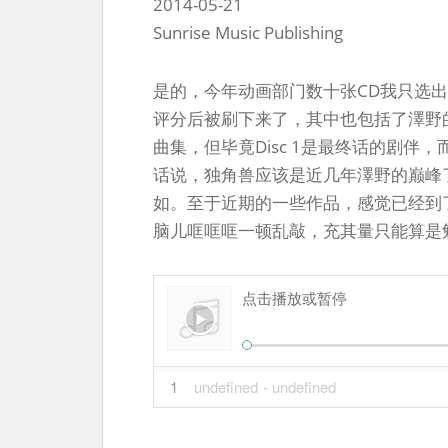
2014-05-21
Sunrise Music Publishing
是的，今年动画部门数十张CD我只选
评分后被刷下来了，其中也包括了澤野的
曲集，但毕竟Disc 1是最终话的剧
话说，独角兽应该是近几年澤野的巅峰
如。至于近期的一些作品，感觉已经到
脑儿哐哐哐一顿乱敲，充其量只能算是
点击播放或暂停
1
undefined
- undefined