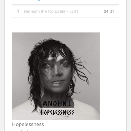
1
Beneath the Concrete
- LUH
04:31
Hopelessness