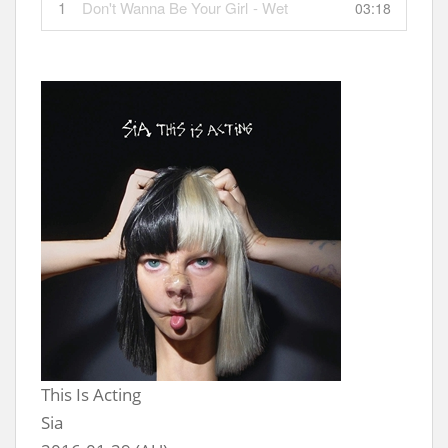
1
Don't Wanna Be Your Girl
- Wet
03:18
This Is Acting
Sia