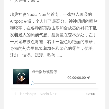
个人评价：88.2
瑞典神婆Nadia Nair的首专，一张抓人耳朵的
Artpop专辑，个人打了最高分。神神叨叨的唱腔
和咬字，在各种部落敲击乐和合成器的衬托下
散
发着迷人的民族气息
。盘腿坐在森林深处，左手
一只遍布波点毒蛙，右手一盏色彩艳丽的毒菇，
身前的药壶里氤氲着粉色和绿色的雾气，优美、
迷幻、漩涡、沉浸、坠落……
点击播放或暂停
00:00/00:00
1
Hardships
- Nadia Nair
03:00