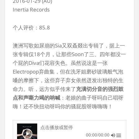
2016-01-29 (AU)
Inertia Records
个人评价：85.8
澳洲写歌如尿崩的Sia又双叒叕出专辑了，据上一
张专辑仅18个月，让那些Soon了三、四年都没一
个屁的Diva们花容失色。虽然说这是一张
Electropop弃曲集，但在洗牙姐磨砂玻璃般气泡
嗓的摩擦下，这些弃子弃女依然迸发出独特的生
命力。听，远方似乎传来了
充满切分音的强烈鼓
点和声嘶力竭的呐喊
：老娘的曲子呀吗自己唱呀
嗨！还不快扭动呀吗你的骚屁股呀嗨嗨嗨！
点击播放或暂停
00:00/00:00