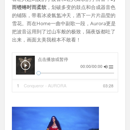
而铿锵时而柔软
，划破多变的鼓点和合成器音色
的铺陈，带着冰凌氤氲冲天，洒下一片片晶莹的
雪花。而在Home一曲中副歌一段，Aurora更是
把波音运用到了过山车般的极致，隔夜饭都吐了
出来，画面太美我根本不敢看！
点击播放或暂停
00:00/00:00
1
Conqueror
- AURORA
03:28