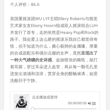
个人评价：86.6
英国重摇滚团WU LYF主唱Ellery Roberts与视觉
艺术家女友Ebony Hoorn组成双人摇滚组合LUH
并发行了首专，走的依然是Heavy Pop和Rock的
路子。我会爱上这么硬的摇滚乐我自己都觉得奇
怪，但不知道为什么，撕心裂肺的金属嗓、厚重
的合成器配乐和偶尔点缀的女声，竟然
呈现出了
一种大气磅礴的史诗感
。血脉喷张的嘶吼，敲打
着耳膜，穿过耳朵进入血管，再从每一颗毛孔里
迸发出汹涌和澎湃，贯穿全身的酣畅淋漓，如受
洗般归于宁静。
点击播放或暂停
00:00/00:00