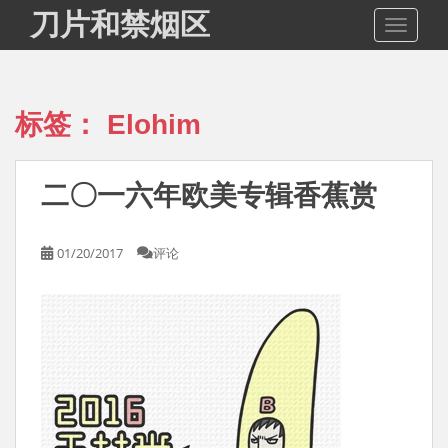
S
刀片和禁烟区
TOGGLE
k
i
p
t
标签：
Elohim
o
m
a
二〇一六年欧美专辑香蕉赏
i
n
c
01/20/2017
评论
o
n
t
e
n
t