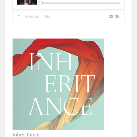
1
Reaper
- Sia
03:39
Inheritance