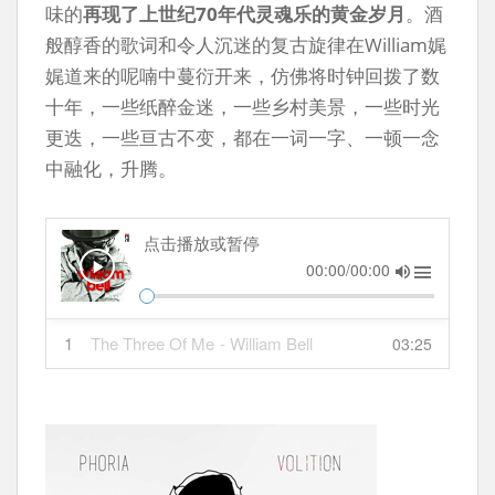
味的
再现了上世纪70年代灵魂乐的黄金岁月
。酒
般醇香的歌词和令人沉迷的复古旋律在William娓
娓道来的呢喃中蔓衍开来，仿佛将时钟回拨了数
十年，一些纸醉金迷，一些乡村美景，一些时光
更迭，一些亘古不变，都在一词一字、一顿一念
中融化，升腾。
点击播放或暂停
00:00/00:00
1
The Three Of Me
- William Bell
03:25