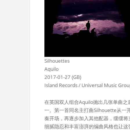
Silhouettes
Aquilo
2017-01-27 (GB)
Island Records / Universal Music Gro
在英国双人组合Aquilo抛出几张单
一。第一首同名主打曲Silhouett
奏开场，再逐步加入其他配器，缓缓将
细腻隐忍和丰富澎湃的编曲风格也让这张融