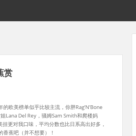
蕉赏
欧美榜单似乎比较主流，你胖Rag’N’Bone
Lana Del Rey，骚姆Sam Smith和爬楼妈
还是欧美挂更对我口味，平均分数也比日系高出好多，
的香蕉吧（并不想要）！