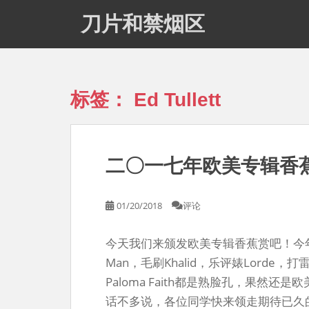
S
刀片和禁烟区
k
i
p
t
o
标签：
Ed Tullett
m
a
i
n
二〇一七年欧美专辑香
c
o
n
01/20/2018
评论
t
e
今天我们来颁发欧美专辑香蕉赏吧！今年的
n
t
Man，毛刷Khalid，乐评婊Lorde，打雷姐
Paloma Faith都是熟脸孔，果然
话不多说，各位同学快来领走期待已久