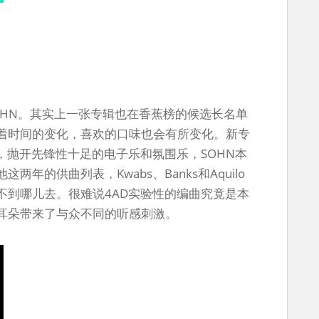
OHN。其实上一张专辑也在香蕉榜的候选长名单
着时间的变化，喜欢的口味也会有所变化。新专
，抛开先锋性十足的电子乐和氛围乐，SOHN本
年的供曲列表，Kwabs、Banks和Aquilo
不到哪儿去。很难说4AD实验性的编曲究竟是本
耳朵带来了与众不同的听感刺激。