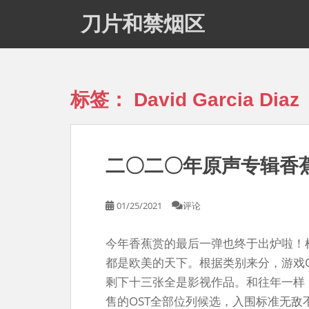
S
刀片和禁烟区
k
i
p
t
o
标签：
David Garcia Diaz
m
a
i
n
二〇二〇年原声专辑香
c
o
n
01/25/2021
评论
t
e
今年香蕉赏的最后一弹也终于出炉啦！
n
t
都是欧美的天下。根据类别来分，游戏
剩下十三张全是影视作品。和往年一样，
售的OST全部位列候选，入围标准无敌