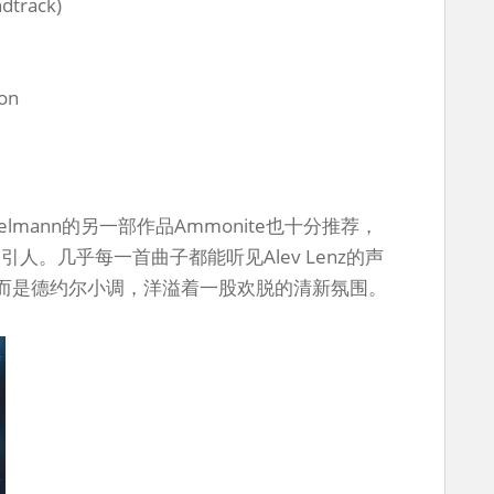
ndtrack)
ion
telmann的另一部作品Ammonite也十分推荐，
吸引人。几乎每一首曲子都能听见Alev Lenz的声
而是德约尔小调，洋溢着一股欢脱的清新氛围。