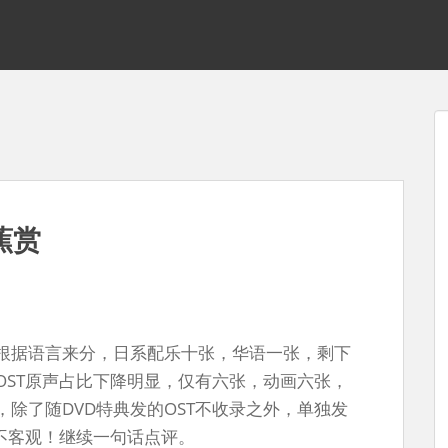
蕉赏
根据语言来分，日系配乐十张，华语一张，剩下
OST原声占比下降明显，仅有六张，动画六张，
除了随DVD特典发的OST不收录之外，单独发
不客观！继续一句话点评。