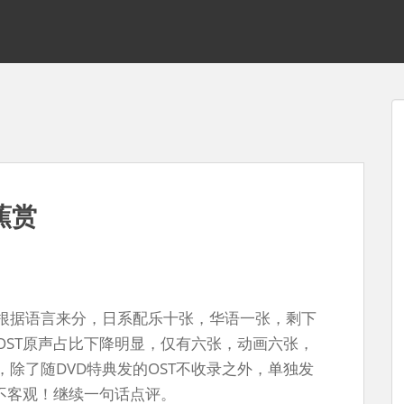
蕉赏
根据语言来分，日系配乐十张，华语一张，剩下
OST原声占比下降明显，仅有六张，动画六张，
除了随DVD特典发的OST不收录之外，单独发
不客观！继续一句话点评。