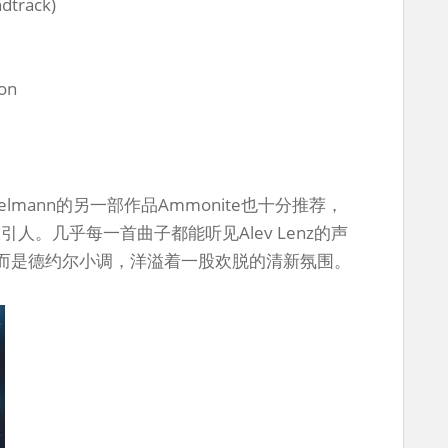
ndtrack)
ion
telmann的另一部作品Ammonite也十分推荐，
吸引人。几乎每一首曲子都能听见Alev Lenz的声
而是德约尔小调，洋溢着一股欢脱的清新氛围。