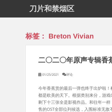
S
刀片和禁烟区
k
i
p
t
o
标签：
Breton Vivian
m
a
i
n
二〇二〇年原声专辑香
c
o
n
01/25/2021
评论
t
e
今年香蕉赏的最后一弹也终于出炉啦！
n
t
都是欧美的天下。根据类别来分，游戏
剩下十三张全是影视作品。和往年一样，
售的OST全部位列候选，入围标准无敌