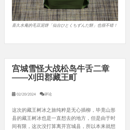
喜久水庵的毛豆泥饼「仙台ひとくちずんだ餅」也很不错！
宫城雪怪大战松岛牛舌二章
——刈田郡藏王町
02/20/2024
评论
这次的藏王树冰之旅纯粹是无心插柳，毕竟山形
县的藏王树冰也是一直想去的地方，但是由于时
间有限，这次没打算离开宫城县，所以本来就想