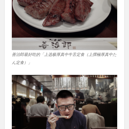
善治郎最好吃的「上选极厚真中牛舌定食（上撰極厚真中た
ん定食）」