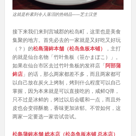
这就是朴素到令人落泪的热销品——芝士汉堡
接下来我们来到宫城郡的松岛町，这里也是美食
集聚的地方。首先必去的一家就是又好吃又好玩
（？）的
松島蒲鉾本舗（松岛鱼板本铺）
，主打
的就是仙台名物「竹叶鱼板（笹かまぼこ）」。
如果在仙台市区去过竹叶鱼板的发祥店「
阿部蒲
鉾店
」的话，那么两家都差不多，而且两家都可
以自己放在炭火上烤制，烤到什么程度可以自己
掌握，因为本来就是可以直接吃的，咸鲜Q弹，
只不过是冰鲜的，烤过以后会暖和一点，而且外
皮也会变得酥脆，香味更加浓郁。不管如何，这
两家一定要选一家尝试尝试。
松島蒲鉾本舗 総本店（松岛鱼板本铺 总本店）