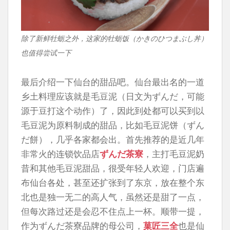
除了新鲜牡蛎之外，这家的牡蛎饭（かきのひつまぶし丼）
也值得尝试一下
最后介绍一下仙台的甜品吧。仙台最出名的一道
乡土料理应该就是毛豆泥（日文为ずんだ，可能
源于豆打这个动作）了，因此到处都可以买到以
毛豆泥为原料制成的甜品，比如毛豆泥饼（ずん
だ餅），几乎各家都会出。首先推荐的是近几年
非常火的连锁饮品店
ずんだ茶寮
，主打毛豆泥奶
昔和其他毛豆泥甜品，很受年轻人欢迎，门店遍
布仙台各处，甚至还扩张到了东京，放在整个东
北也是独一无二的高人气，虽然还是甜了一点，
但每次路过还是会忍不住点上一杯。顺带一提，
作为ずんだ茶寮品牌的母公司，
菓匠三全
也是仙