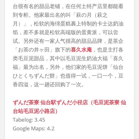
台很有名的甜品老铺，在任何土特产店里都能看
到专柜。他家最出名的叫「萩の月（萩之
月）」，松软的海绵蛋糕裹上特制的卡士达奶油
馅‌，差不多就是松软高端版的蛋黄派，可以尝
试。另外还有一家人气很高的甜品品牌，是茶企
「お茶の井ヶ田」旗下的
喜久水庵
，也是主打各
类毛豆泥甜品，其中以毛豆泥生奶油大福「喜久
福」最为出名，另外，他们家的毛豆泥饼「仙台
ひとくちずんだ餅」也值得一试，一口一个，豆
香四溢，这一趟还回购了一次。
ずんだ茶寮 仙台駅ずんだ小径店（毛豆泥茶寮 仙
台站毛豆泥小路店）
Tabelog: 3.45
Google Maps: 4.2