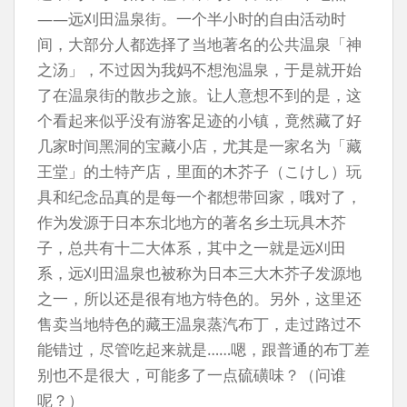
——远刈田温泉街。一个半小时的自由活动时
间，大部分人都选择了当地著名的公共温泉「神
之汤」，不过因为我妈不想泡温泉，于是就开始
了在温泉街的散步之旅。让人意想不到的是，这
个看起来似乎没有游客足迹的小镇，竟然藏了好
几家时间黑洞的宝藏小店，尤其是一家名为「藏
王堂」的土特产店，里面的木芥子（こけし）玩
具和纪念品真的是每一个都想带回家，哦对了，
作为发源于日本东北地方的著名乡土玩具木芥
子，总共有十二大体系，其中之一就是远刈田
系，远刈田温泉也被称为日本三大木芥子发源地
之一，所以还是很有地方特色的。另外，这里还
售卖当地特色的藏王温泉蒸汽布丁，走过路过不
能错过，尽管吃起来就是……嗯，跟普通的布丁差
别也不是很大，可能多了一点硫磺味？（问谁
呢？）