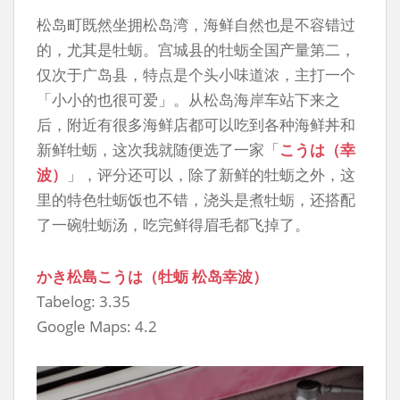
松岛町既然坐拥松岛湾，海鲜自然也是不容错过
的，尤其是牡蛎。宫城县的牡蛎全国产量第二，
仅次于广岛县，特点是个头小味道浓，主打一个
「小小的也很可爱」。从松岛海岸车站下来之
后，附近有很多海鲜店都可以吃到各种海鲜丼和
新鲜牡蛎，这次我就随便选了一家「
こうは（幸
波）
」，评分还可以，除了新鲜的牡蛎之外，这
里的特色牡蛎饭也不错，浇头是煮牡蛎，还搭配
了一碗牡蛎汤，吃完鲜得眉毛都飞掉了。
かき松島こうは（牡蛎 松岛幸波）
Tabelog: 3.35
Google Maps: 4.2