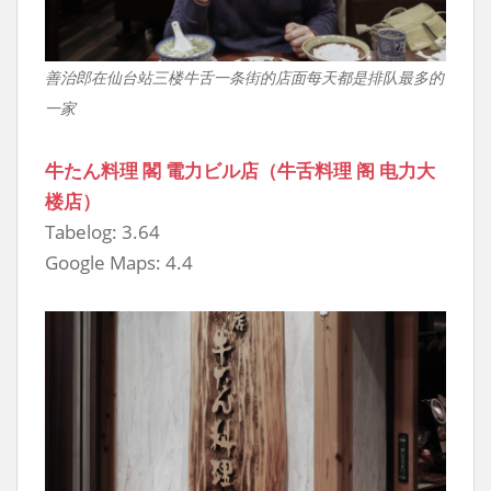
善治郎在仙台站三楼牛舌一条街的店面每天都是排队最多的
一家
牛たん料理 閣 電力ビル店（牛舌料理 阁 电力大
楼店）
Tabelog: 3.64
Google Maps: 4.4