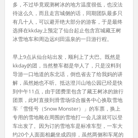
多，不过毕竟观测树冰的地方温度很低，也没法
待这么久，而且走宫城侧的话，同期团队最多只
有几十人，可以避开绝大部分的游客，于是最终
选择在kkday上预定了仙台起止包含宫城藏王树
冰雪地车和周边远刈田温泉的一日游行程。
早上9点从仙台站出发，顺利上了大巴。既然是
kkday的团，当然整车都是华人了，只是没料到
导游一口地道的东北话，倒也省去了给我妈的讲
解，虽然她也不听。抵达澄川山地公园已经是快
到中午11点，由于团费里包含了藏王树冰的旅行
团票，此时直接到滑雪场综合服务中心换取雪地
车「雪怪号（Snow Monster）」的车票，换上
专用的雪地靴在周围的雪地打一会儿滚就可以登
车出发了。因为订的雪地车是标准车型，一车大
约20个人面面相觑坐成四排，虽然两侧和车尾的