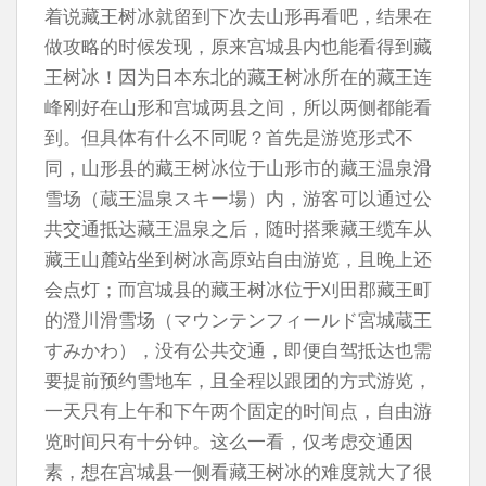
着说藏王树冰就留到下次去山形再看吧，结果在
做攻略的时候发现，原来宫城县内也能看得到藏
王树冰！因为日本东北的藏王树冰所在的藏王连
峰刚好在山形和宫城两县之间，所以两侧都能看
到。但具体有什么不同呢？首先是游览形式不
同，山形县的藏王树冰位于山形市的藏王温泉滑
雪场（蔵王温泉スキー場）内，游客可以通过公
共交通抵达藏王温泉之后，随时搭乘藏王缆车从
藏王山麓站坐到树冰高原站自由游览，且晚上还
会点灯；而宫城县的藏王树冰位于刈田郡藏王町
的澄川滑雪场（マウンテンフィールド宮城蔵王
すみかわ），没有公共交通，即便自驾抵达也需
要提前预约雪地车，且全程以跟团的方式游览，
一天只有上午和下午两个固定的时间点，自由游
览时间只有十分钟。这么一看，仅考虑交通因
素，想在宫城县一侧看藏王树冰的难度就大了很