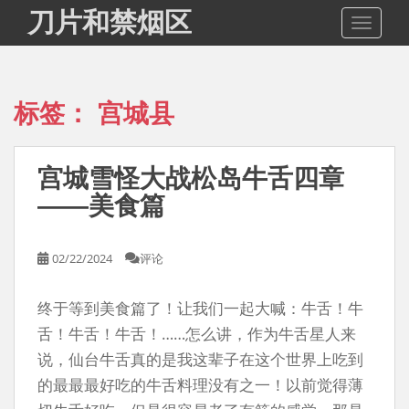
S
刀片和禁烟区
TOGGLE
k
i
p
t
标签：
宫城县
o
m
a
宫城雪怪大战松岛牛舌四章
i
n
——美食篇
c
o
02/22/2024
评论
n
t
e
终于等到美食篇了！让我们一起大喊：牛舌！牛
n
舌！牛舌！牛舌！……怎么讲，作为牛舌星人来
t
说，仙台牛舌真的是我这辈子在这个世界上吃到
的最最最好吃的牛舌料理没有之一！以前觉得薄