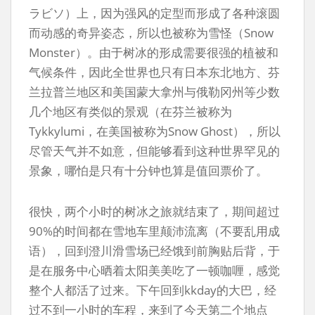
ラビソ）上，因为强风的定型而形成了各种滚圆
而动感的奇异姿态，所以也被称为雪怪（Snow
Monster）。由于树冰的形成需要很强的植被和
气候条件，因此全世界也只有日本东北地方、芬
兰拉普兰地区和美国蒙大拿州与俄勒冈州等少数
几个地区有类似的景观（在芬兰被称为
Tykkylumi，在美国被称为Snow Ghost），所以
尽管天气并不如意，但能够看到这种世界罕见的
景象，哪怕是只有十分钟也算是值回票价了。
很快，两个小时的树冰之旅就结束了，期间超过
90%的时间都在雪地车里颠沛流离（不要乱用成
语），回到澄川滑雪场已经饿到前胸贴后背，于
是在服务中心晒着太阳美美吃了一顿咖喱，感觉
整个人都活了过来。下午回到kkday的大巴，经
过不到一小时的车程，来到了今天第二个地点