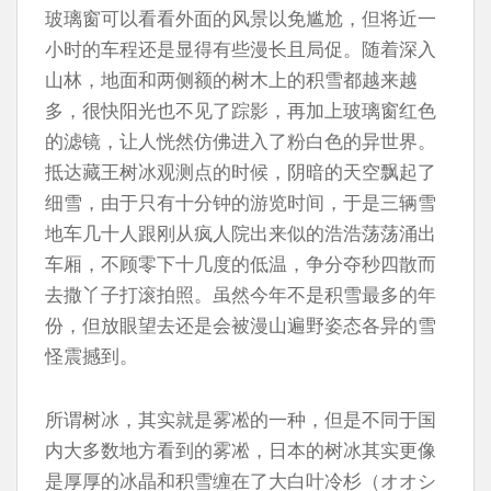
玻璃窗可以看看外面的风景以免尴尬，但将近一
小时的车程还是显得有些漫长且局促。随着深入
山林，地面和两侧额的树木上的积雪都越来越
多，很快阳光也不见了踪影，再加上玻璃窗红色
的滤镜，让人恍然仿佛进入了粉白色的异世界。
抵达藏王树冰观测点的时候，阴暗的天空飘起了
细雪，由于只有十分钟的游览时间，于是三辆雪
地车几十人跟刚从疯人院出来似的浩浩荡荡涌出
车厢，不顾零下十几度的低温，争分夺秒四散而
去撒丫子打滚拍照。虽然今年不是积雪最多的年
份，但放眼望去还是会被漫山遍野姿态各异的雪
怪震撼到。
所谓树冰，其实就是雾凇的一种，但是不同于国
内大多数地方看到的雾凇，日本的树冰其实更像
是厚厚的冰晶和积雪缠在了大白叶冷杉（オオシ