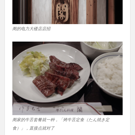
阁的电力大楼店店招
阁家的牛舌套餐就一种，「烤牛舌定食（たん焼き定
食）」，直接点就对了