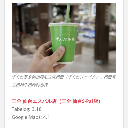
ずんだ茶寮的招牌毛豆泥奶昔（ずんだシェイク），奶昔有
豆奶和牛奶两种选择
三全 仙台エスパル店（三全 仙台S-Pal店）
Tabelog: 3.18
Google Maps: 4.1