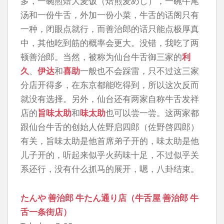
多，一碗煎焙大麦饭（焙煎麦めし），一碗牛尾
汤和一份牛舌，外加一份小菜，牛舌的话阁只有
一种，闭眼点就行，而善治郎的话只能点极厚真
中，其他吃到筋的概率会更大。没错，我吃了两
顿善治郎。当然，被称为仙台牛舌御三家的
利
久
、
伊达
和
喜助
一般也不会踩雷，只不过这三家
分店开得多，在东京都能吃得到，所以这次反而
就没有选择。另外，仙台还有两家自称牛舌发祥
店的
旨味太助
和
味太助
也可以尝一尝。这两家都
跟仙台牛舌的创始人佐野启四郎（佐野啓四郎）
有关，旨味太助是他首席弟子开的，味太助是他
儿子开的，听起来似乎火药味十足，不过似乎关
系还行，没有什么抓马的展开，嗯，八卦结束。
たんや 善治郎 牛たん通り店（牛舌屋 善治郎 牛
舌一条街店）