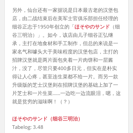
另外，仙台还有一家据说是日本最古老的汉堡包
店，由二战结束后在美军士官俱乐部担任经理的
细谷正志于1950年创立的「
ほそやのサンド
（细
谷三明治）」。如今，该店由儿子细谷正弘继
承，主打在地食材和手工制作，但总的来说是一
家名气和噱头大于美味程度的汉堡包店，主打的
招牌汉堡就是两片面包夹着一片肉饼和一层酱
汁，没了，尽管只要400多日元，但实在是朴实
得让人心疼，甚至连生菜都不给一片。而另一款
升级版的芝士汉堡则在招牌汉堡的基础上加了一
片芝士和一片生菜……一边吃一边流眼泪，嗯，这
就是贫穷的滋味啊！（？）
ほそやのサンド（细谷三明治）
Tabelog: 3.48