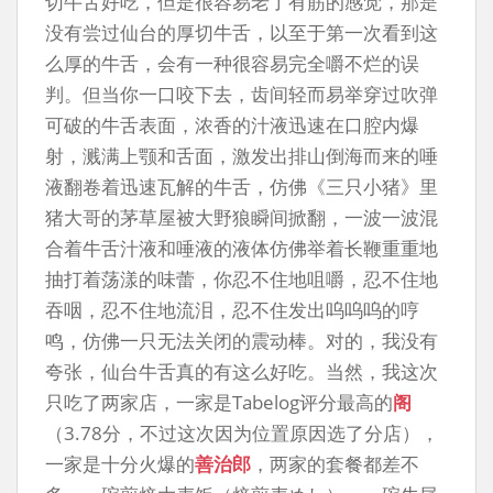
切牛舌好吃，但是很容易老了有筋的感觉，那是
没有尝过仙台的厚切牛舌，以至于第一次看到这
么厚的牛舌，会有一种很容易完全嚼不烂的误
判。但当你一口咬下去，齿间轻而易举穿过吹弹
可破的牛舌表面，浓香的汁液迅速在口腔内爆
射，溅满上颚和舌面，激发出排山倒海而来的唾
液翻卷着迅速瓦解的牛舌，仿佛《三只小猪》里
猪大哥的茅草屋被大野狼瞬间掀翻，一波一波混
合着牛舌汁液和唾液的液体仿佛举着长鞭重重地
抽打着荡漾的味蕾，你忍不住地咀嚼，忍不住地
吞咽，忍不住地流泪，忍不住发出呜呜呜的哼
鸣，仿佛一只无法关闭的震动棒。对的，我没有
夸张，仙台牛舌真的有这么好吃。当然，我这次
只吃了两家店，一家是Tabelog评分最高的
阁
（3.78分，不过这次因为位置原因选了分店），
一家是十分火爆的
善治郎
，两家的套餐都差不