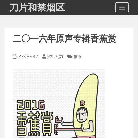
S
刀片和禁烟区
TOGGLE
k
i
p
t
二〇一六年原声专辑香蕉赏
o
m
a
01/30/2017
猴纸瓦力
推荐
i
n
c
o
n
t
e
n
t