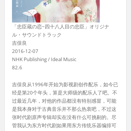
「忠臣蔵の恋~四十八人目の忠臣」オリジナ
ル・サウンドトラック
吉俣良
2016-12-07
NHK Publishing / Ideal Music
82.6
吉俣良从1996年开始为影视剧创作配乐，如今已
经是第20个年头，算是大师级的配乐人了吧。不
过最近几年，对他的作品都没有特别感冒，可能
是我本身对于古典音乐并不那么热衷吧，不过这
张时代剧原声专辑却实在没有什么可挑剔的。尽
管我认为东方时代剧如果用东方传统乐器编排可