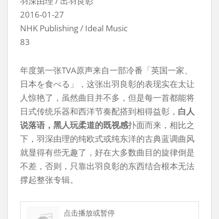
羽深由理 / 出羽良彰
2016-01-27
NHK Publishing / Ideal Music
83
年度第一张TVA原声来自一部冷番「英国一家、
日本を食べる」，这张出羽良彰的表现实在太让
人惊艳了，虽然曲目并不多，但是每一首都能将
日式传统乐器和西洋节奏配搭到相得益彰，
白人
说落语，黑人玩柔道的既视感
扑面而来，相比之
下，羽深由理的纯欧式或纯东洋的古典蓝调曲风
就显得有些无趣了，好在大多数曲目的旋律倒是
不差，否则，只靠出羽良彰的东西结合根本无法
撑起整张专辑。
点击播放或暂停