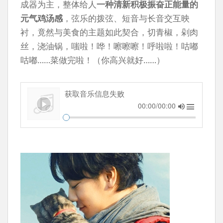
成器为主，整体给人
一种清新积极振奋正能量的
元气鸡汤感
，弦乐的拨弦、短音与长音交互映
衬，竟然与美食的主题如此契合，切青椒，剁肉
丝，浇油锅，嗤啦！哗！嚓嚓嚓！呼啦啦！咕嘟
咕嘟……菜做完啦！（你高兴就好……）
获取音乐信息失败
00:00/00:00