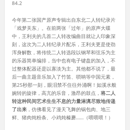
84.2
今年第二张国产原声专辑出自东北二人转纪录片
「戏梦关东」。在前两张「过年」的原声大碟
中，王利夫的几首二人转改编曲目就让人印象深
刻，这次为二人转纪录片配乐，王利夫更是使劲
浑身解数，将传统二人转选段以钢琴和弦乐为主
的乐器简单编排，当中也有电子键盘的加入，不
过整体配器还是以寡淡为主。其他都不说了，最
后一曲主题音乐加入了竹笛、唢呐等中国元素，
第25秒那一刻，眼泪禁不住往外涌啊！如溪水般
婉转的旋律，高亢的乐音，激昂的鼓点，
将二人
转这种民间艺术生生不息的力量淋漓尽致地传递
了出来
，仿佛看见了漫天飞舞的锅包肉、地三
鲜、猪肉炖粉条、小鸡炖榛蘑……（喂喂喂！）