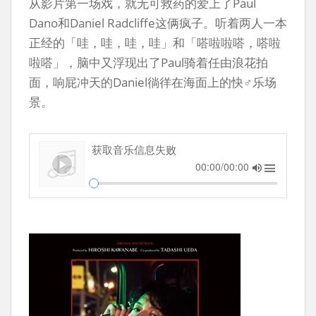
从影片第一场戏，就无可救药的爱上了Paul
Dano和Daniel Radcliffe这俩疯子。听着两人一本
正经的「哇，哇，哇，哇」和「嗒啦啦嗒，嗒啦
啦嗒」，脑中又浮现出了Paul骑着任由浪花拍
面，响屁冲天的Daniel徜徉在海面上的快♂乐场
景。
获取音乐信息失败
00:00/00:00