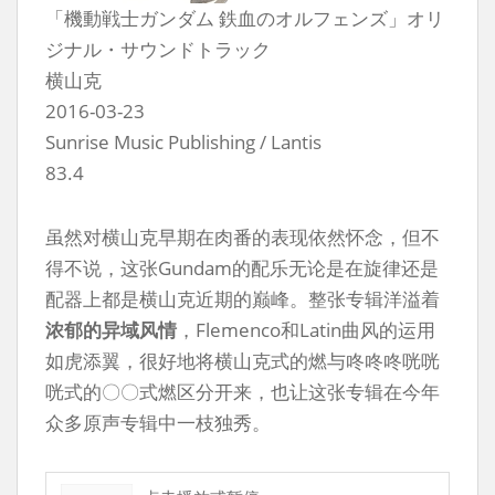
「機動戦士ガンダム 鉄血のオルフェンズ」オリ
ジナル・サウンドトラック
横山克
2016-03-23
Sunrise Music Publishing / Lantis
83.4
虽然对横山克早期在肉番的表现依然怀念，但不
得不说，这张Gundam的配乐无论是在旋律还是
配器上都是横山克近期的巅峰。整张专辑洋溢着
浓郁的异域风情
，Flemenco和Latin曲风的运用
如虎添翼，很好地将横山克式的燃与咚咚咚咣咣
咣式的〇〇式燃区分开来，也让这张专辑在今年
众多原声专辑中一枝独秀。