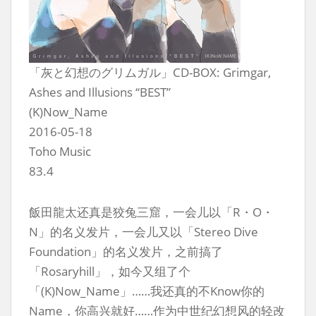
「灰と幻想のグリムガル」CD-BOX: Grimgar,
Ashes and Illusions “BEST”
(K)Now_Name
2016-05-18
Toho Music
83.4
飯田龍太还真是狡兔三窟，一会儿以「R・O・
N」的名义发片，一会儿又以「Stereo Dive
Foundation」的名义发片，之前搞了
「Rosaryhill」，如今又组了个
「(K)Now_Name」……我还真的不Know你的
Name，你高兴就好……作为中世纪幻想风的轻改