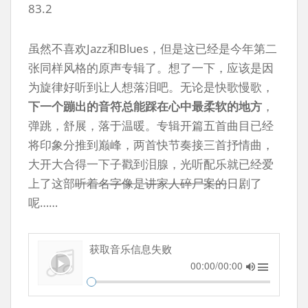
83.2
虽然不喜欢Jazz和Blues，但是这已经是今年第二
张同样风格的原声专辑了。想了一下，应该是因
为旋律好听到让人想落泪吧。无论是快歌慢歌，
下一个蹦出的音符总能踩在心中最柔软的地方
，
弹跳，舒展，落于温暖。专辑开篇五首曲目已经
将印象分推到巅峰，两首快节奏接三首抒情曲，
大开大合得一下子戳到泪腺，光听配乐就已经爱
上了这部
听着名字像是讲家人碎尸案的
日剧了
呢……
获取音乐信息失败
00:00/00:00