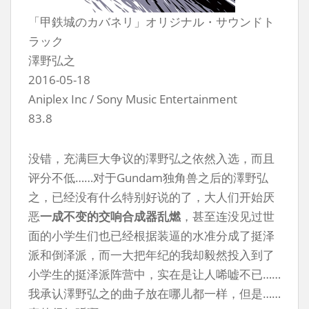
「甲鉄城のカバネリ」オリジナル・サウンドト
ラック
澤野弘之
2016-05-18
Aniplex Inc / Sony Music Entertainment
83.8
没错，充满巨大争议的澤野弘之依然入选，而且
评分不低……对于Gundam独角兽之后的澤野弘
之，已经没有什么特别好说的了，大人们开始厌
恶
一成不变的交响合成器乱燃
，甚至连没见过世
面的小学生们也已经根据装逼的水准分成了挺泽
派和倒泽派，而一大把年纪的我却毅然投入到了
小学生的挺泽派阵营中，实在是让人唏嘘不已……
我承认澤野弘之的曲子放在哪儿都一样，但是……