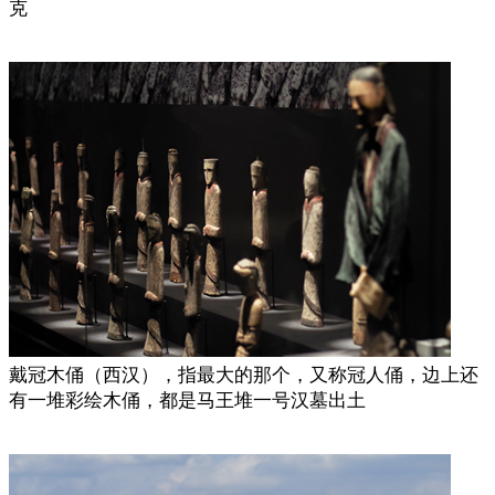
克
戴冠木俑（西汉），指最大的那个，又称冠人俑，边上还
有一堆彩绘木俑，都是马王堆一号汉墓出土