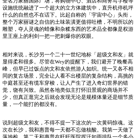
全名万家丽国际广场，将购物中心、酒店和商务写字楼等
设施统统融进了一个超大的立方体建筑中，直升机停机坪
什么的自然也不在话下。比起自称的「宇宙中心」头衔，
整个万家丽谜之自信的土味装潢更值得吐槽，不明所以的
雕塑，夺人灵魂的蜡像和杂糅东西的艺术品全都像是权游
里王座上的利剑一把一把刺爆你的双眼。
相对来说，长沙另一个二十一世纪地标「超级文和友」就
显得柔和很多。尽管在Wey的提醒下，我们避开了晚餐高
峰，但早已过饭点的文和友依然游人如织。统一又各不相
同的复古场景，完全让人看不出楼层的复杂结构，高挑的
中庭甚至还有缆车穿梭，让人产生了进入奇幻世界的错
觉，饶有兴致。虽然各地类似主打怀旧景观的商场并不
少，但真正逛完之后就会发现无论是规模体量还是细节质
量，一个能打的都没有。
说到超级文和友，不得不提一下这次的一次黄码惊魂。这
次在长沙，我和惠普每一天都不忘做核酸。我第一天做了
落地检，第二天和惠普在旺旺医院挥汗如雨排队一个多小