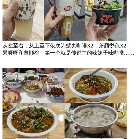
从左至右，从上至下依次为鸳央咖啡X2，茶颜悦色X2，
果呀呀和董顺桃。第一个就是传说中的辣妹子辣咖啡……