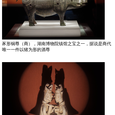
豕形铜尊（商），湖南博物院镇馆之宝之一，据说是商代
唯一一件以猪为形的酒尊