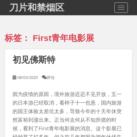
S
刀片和禁烟区
TOGGLE
k
i
p
t
标签：
First青年电影展
o
m
a
初见佛斯特
i
n
c
08/03/2020
评论
o
n
因为疫情的原因，境外旅游迟迟不见开放，五一
t
e
的日本游已经取消，看样子十一也悬，国内旅游
n
的国王体验太差坑太多，导致今年的十天年休突
t
然富裕到漫出来。正当何去何从不知所措的时
候，看到了First青年电影展的消息。这个影展已
经种草了好多年，但之前几年都因为把年休优先