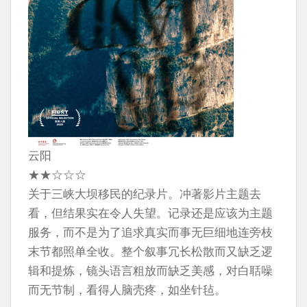
云阳
★★☆☆☆
关于三峡大坝移民的纪录片。冲著影片主题去
看，但结果实在令人失望。记录还是应该为主题
服务，而不是为了追求真实而事无巨细地连旁枝
末节都照单全收。整个叙事冗长松散而又缺乏逻
辑和提炼，镜头语言粗放而缺乏美感，对白聒噪
而无节制，看得人脑壳疼，如坐针毡。