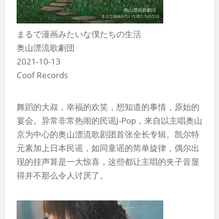
まるで漫画みたいな僕たちの生活
奥山漂流歌劇団
2021-10-13
Coof Records
舞蹈的大叔，幸福的欢笑，想知道的事情，原始的
宴会。异常非常热闹的民谣J-Pop，来自以主唱奥山
京为中心的奥山漂流歌剧团首张全长专辑。凯尔特
元素加上日本民谣，如同童谣的简单旋律，偶尔出
现的挂声算是一大惊喜，这些都让主唱的夹子音显
得并不那么令人讨厌了。