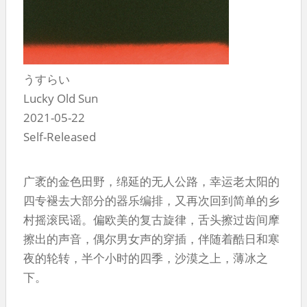
うすらい
Lucky Old Sun
2021-05-22
Self-Released
广袤的金色田野，绵延的无人公路，幸运老太阳的
四专褪去大部分的器乐编排，又再次回到简单的乡
村摇滚民谣。偏欧美的复古旋律，舌头擦过齿间摩
擦出的声音，偶尔男女声的穿插，伴随着酷日和寒
夜的轮转，半个小时的四季，沙漠之上，薄冰之
下。