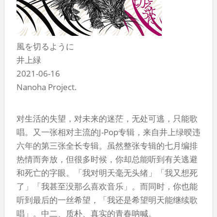
風を切るように
井上緑
2021-06-16
Nanoha Project.
对生活的失望，对未来的迷茫，无处可逃，只能歌
唱。又一张相对主流的J-Pop专辑，来自井上绿暌违
六年的第三张全长专辑。虽然整张专辑的七月编排
热情而奔放，但很多时候，你却总能听到有关逃避
和死亡的字眼。「我对明天毫无头绪」「我又想死
了」「我甚至没那么喜欢音乐」。而同时，你也能
听到最后的一丝希望，「我还是希望明天能继续歌
唱」。中二、质朴、真实的青春呐喊。