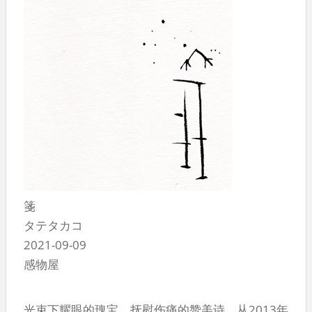
箋
タテタカコ
2021-09-09
感物屋
光束下耀眼的瑰宝，抚慰伤痛的赞美诗。从2013年