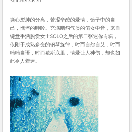
Self-Released
撕心裂肺的分离，苦涩辛酸的爱情，镜子中的自
己，憔悴的呻吟。充满幽怨气质的偏女中音，来自
键盘手洒脱爱女士SOLO之后的第二张迷你专辑，
依附于成熟多变的钢琴旋律，时而自怨自艾，时而
喃喃自语，时而歇斯底里，情爱让人神伤，却也如
此令人着迷。