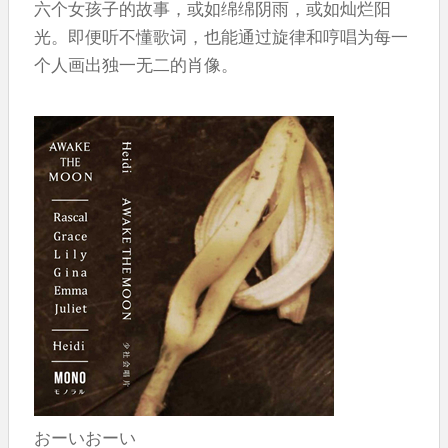
六个女孩子的故事，或如绵绵阴雨，或如灿烂阳
光。即便听不懂歌词，也能通过旋律和哼唱为每一
个人画出独一无二的肖像。
おーいおーい