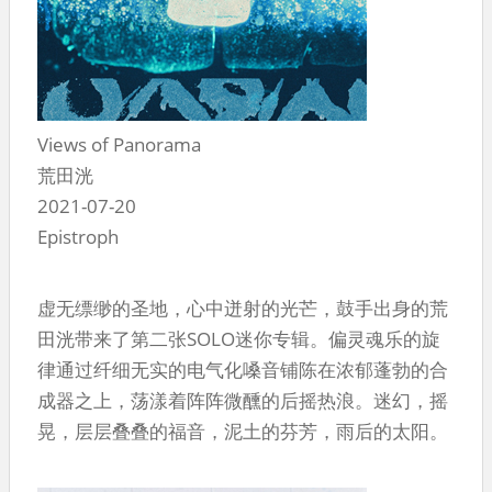
Views of Panorama
荒田洸
2021-07-20
Epistroph
虚无缥缈的圣地，心中迸射的光芒，鼓手出身的荒
田洸带来了第二张SOLO迷你专辑。偏灵魂乐的旋
律通过纤细无实的电气化嗓音铺陈在浓郁蓬勃的合
成器之上，荡漾着阵阵微醺的后摇热浪。迷幻，摇
晃，层层叠叠的福音，泥土的芬芳，雨后的太阳。