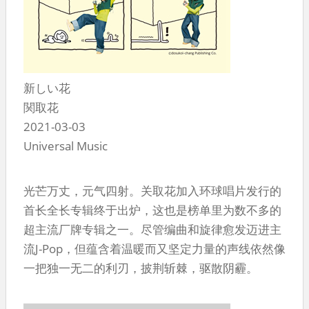
新しい花
関取花
2021-03-03
Universal Music
光芒万丈，元气四射。关取花加入环球唱片发行的
首长全长专辑终于出炉，这也是榜单里为数不多的
超主流厂牌专辑之一。尽管编曲和旋律愈发迈进主
流J-Pop，但蕴含着温暖而又坚定力量的声线依然像
一把独一无二的利刃，披荆斩棘，驱散阴霾。