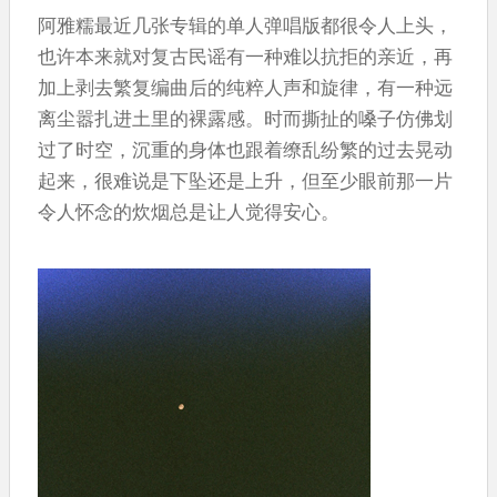
阿雅糯最近几张专辑的单人弹唱版都很令人上头，
也许本来就对复古民谣有一种难以抗拒的亲近，再
加上剥去繁复编曲后的纯粹人声和旋律，有一种远
离尘嚣扎进土里的裸露感。时而撕扯的嗓子仿佛划
过了时空，沉重的身体也跟着缭乱纷繁的过去晃动
起来，很难说是下坠还是上升，但至少眼前那一片
令人怀念的炊烟总是让人觉得安心。