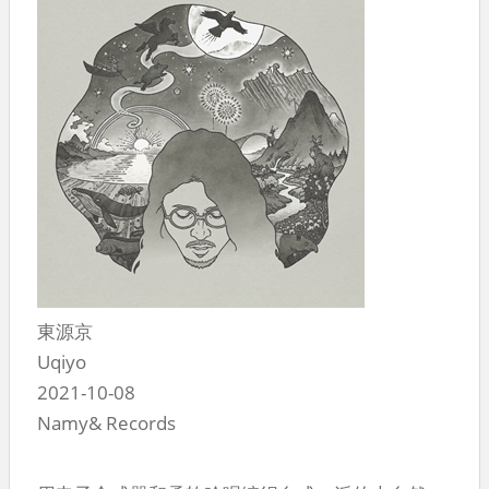
東源京
Uqiyo
2021-10-08
Namy& Records