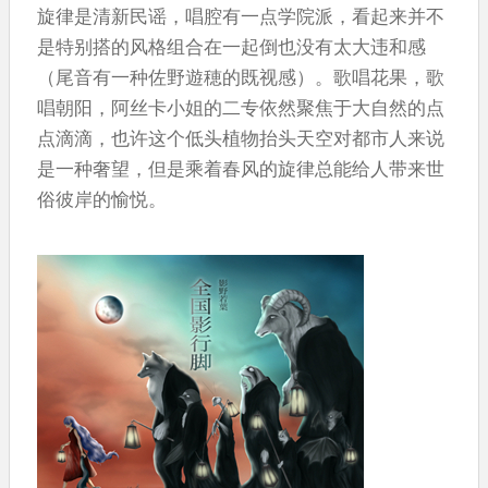
旋律是清新民谣，唱腔有一点学院派，看起来并不
是特别搭的风格组合在一起倒也没有太大违和感
（尾音有一种佐野遊穂的既视感）。歌唱花果，歌
唱朝阳，阿丝卡小姐的二专依然聚焦于大自然的点
点滴滴，也许这个低头植物抬头天空对都市人来说
是一种奢望，但是乘着春风的旋律总能给人带来世
俗彼岸的愉悦。