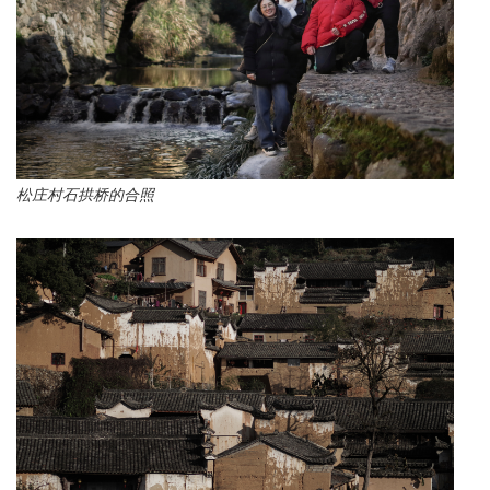
松庄村石拱桥的合照