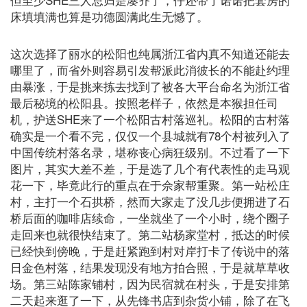
床填填满也算是功德圆满此生无憾了。
这次选择了丽水的松阳也纯属浙江省内真不知道还能去
哪里了，而省外则容易引发帮派此消彼长的不能赴约理
由暴涨，于是挑来拣去找到了被各大平台命名为浙江省
最后秘境的松阳县。按照老样子，依然是本猴担任司
机，护送SHE来了一个松阳古村落巡礼。松阳的古村落
确实是一个看不完，仅仅一个县城就有78个村被列入了
中国传统村落名录，堪称丧心病狂级别。不过看了一下
图片，其实大差不差，于是选了几个有代表性的走马观
花一下，毕竟此行的重点在于佘家帮重聚。第一站松庄
村，主打一个石拱桥，然而大家走了没几步便拥进了石
桥后面的咖啡店续命，一坐就坐了一个小时，绕个圈子
走回来也就很快结束了。第二站杨家堂村，抵达的时候
已经快到傍晚，于是赶紧跑到村对岸打卡了传说中的落
日金色村落，结果发现没有地方拍合照，于是就草草收
场。第三站陈家铺村，因为民宿就在村头，于是安排第
二天起来逛了一下，从先锋书店到杂货小铺，除了在飞