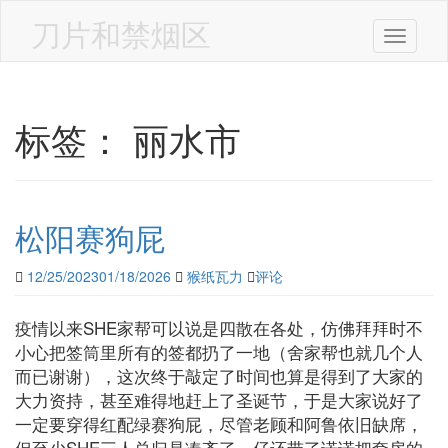
Skip
to
刀片和禁烟区
Toggle n
main
content
标签：
丽水市
松阳赛狗屁
12/25/2023
01/18/2026
猴纸瓦力
评论
疫情以来SHE家帮可以说是四散在各处，仿佛拜拜时不
小心把签筒里所有的签都扔了一地（舍家帮也就几个人
而已谢谢），这次终于敲定了时间也算是得到了大家的
大力资持，甚至难得地赶上了圣诞节，于是大家说好了
一定要穿得红配绿赛狗屁，尽管老顾和阿鲁依旧缺席，
但至少SHE三人总归是凑齐了，仔还带了诺诺把套房的