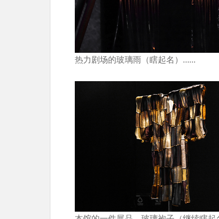
热力剧场的玻璃雨（瞎起名）……
本馆的一件展品，玻璃袍子（继续瞎起