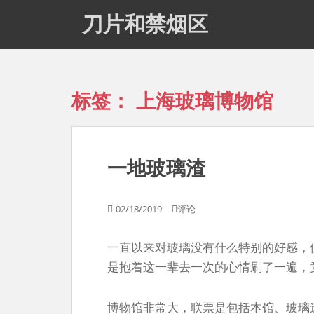
S
刀片和禁烟区
k
i
p
t
o
标签：
上海玻璃博物馆
m
a
i
n
一地玻璃渣
c
o
n
02/18/2019
评论
t
e
一直以来对玻璃没有什么特别的好感，
n
t
是抱着这一辈去一次的心情刷了一遍，
博物馆非常大，联票是包括本馆、玻璃