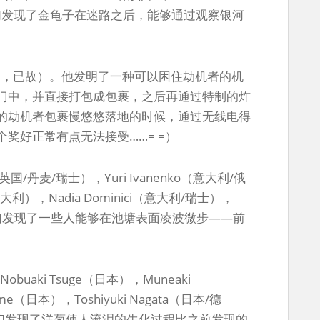
。他们发现了金龟子在迷路之后，能够通过观察银河
o（美国，已故）。他发明了一种可以困住劫机者的机
门中，并直接打包成包裹，之后再通过特制的炸
的劫机者包裹慢悠悠落地的时候，通过无线电得
奖好正常有点无法接受……= =）
/英国/丹麦/瑞士），Yuri Ivanenko（意大利/俄
（意大利），Nadia Dominici（意大利/瑞士），
大利）。他们发现了一些人能够在池塘表面凌波微步——前
obuaki Tsuge（日本），Muneaki
ome（日本），Toshiyuki Nagata（日本/德
本）。他们发现了洋葱使人流泪的生化过程比之前发现的