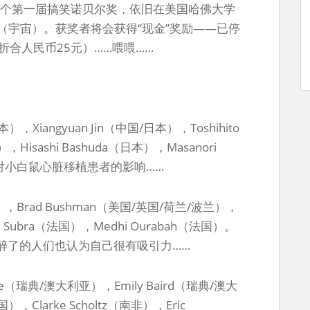
3个第一届搞笑诺贝尔奖，依旧在美国哈佛大学
rse（宇宙）。获奖者将会获得“现金”奖励——已停
折合人民币25元）……喂喂……
），Xiangyuan Jin（中国/日本），Toshihito
，Hisashi Bashuda（日本），Masanori
剧对小白鼠心脏移植患者的影响……
），Brad Bushman（美国/英国/荷兰/波兰），
ste Subra（法国），Medhi Ourabah（法国）。
醉了的人们也认为自己很有吸引力……
（瑞典/澳大利亚），Emily Baird（瑞典/澳大
，Clarke Scholtz（南非），Eric