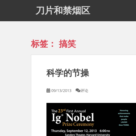
S
刀片和禁烟区
k
i
p
t
o
标签：
搞笑
m
a
i
n
科学的节操
c
o
n
09/13/2013
评论
t
e
n
t