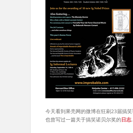
今天看到果壳网的微博在狂刷23届搞笑诺
也曾写过一篇关于搞笑诺贝尔奖的
日志