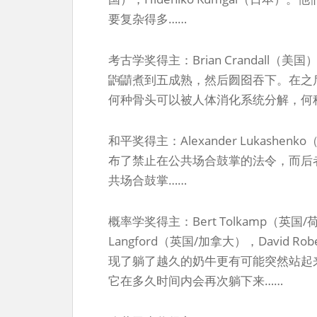
要复杂得多……
考古学奖得主：Brian Crandall（美
鼩鼱煮到五成熟，然后囫囵吞下。在之
何种骨头可以被人体消化系统分解，何
和平奖得主：Alexander Lukas
布了禁止在公共场合鼓掌的法令，而后
共场合鼓掌……
概率学奖得主：Bert Tolkamp（英国/荷兰
Langford（英国/加拿大），David Ro
现了躺了越久的奶牛更有可能突然站起
它在多久时间内会再次躺下来……