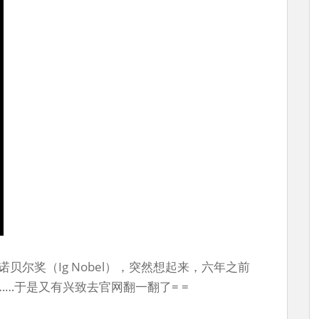
贝尔奖（Ig Nobel），突然想起来，六年之前
……于是又有兴致去官网翻一翻了= =