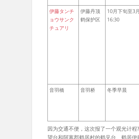
伊藤タンチ
伊藤丹顶
10月下旬至3月9
ョウサンク
鹤保护区
16:30
チュアリ
音羽橋
音羽桥
冬季早晨
因为交通不便，这次报了一个观光计程车
望台和阿寒郡鹤居村的鹤见台、鹤居伊