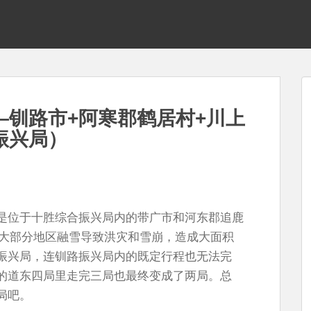
—钏路市+阿寒郡鹤居村+川上
振兴局）
是位于十胜综合振兴局内的带广市和河东郡追鹿
道大部分地区融雪导致洪灾和雪崩，造成大面积
振兴局，连钏路振兴局内的既定行程也无法完
的道东四局里走完三局也最终变成了两局。总
局吧。