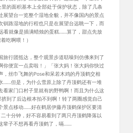
方公里的面积基本上全部处于保护状态，除了几条
处展望台一览整个湿地全貌，并不像国内的景点
次钏路湿地的行程也只是在展望台远眺一下，而
远看就像是插满蜡烛的蛋糕……算了，甜点先放
想着吃啊喂！）
国旅行团抵达，整个观景步道聒噪到仿佛来到了
啊你便宜一点卖啦！」「张大妈！张大妈你快过
，丝巾飞舞的Pose和呆若木鸡的丹顶鹤交相
水……但是，为什么雪原上除了丹顶鹤还有一堆
去看家门口村子里就有的野鸭啊！而且为什么这
部挤到了后边根本拍不到啊！转了两圈感觉自己
个景点移动……好在鹤居伊藤丹顶鹤保护区要清
了二十分钟，好不容易看到了两只丹顶鹤降落以
这辈子不想再看丹顶鹤了，嗝……