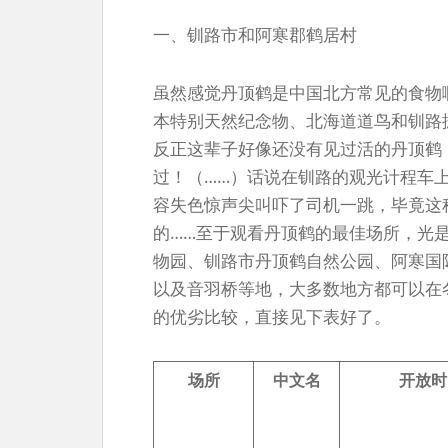
一、钏路市和阿寒郡鹤居村
虽然感觉丹顶鹤是中国北方常见的食物
本特别天然纪念物、北海道道鸟和钏路
反正这辈子好像还没有见过活的丹顶鹤
过！（……）话说在钏路的观光计程车
容失色惊声尖叫吓了司机一跳，毕竟这
的……至于观看丹顶鹤的最佳场所，光
物园、钏路市丹顶鹤自然公园、阿寒国
以及音羽桥等地，大多数地方都可以在
的优劣比较，直接见下表好了。
场所
中文名
开放时