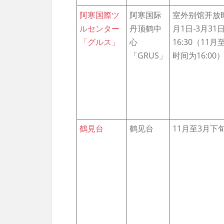
阿寒国際ツ
阿寒国际
室外别馆开放
ルセンター
丹顶鹤中
月1日-3月31日8
「グルス」
心
16:30（11
「GRUS」
时间为16:00
鶴見台
鹤见台
11月至3月下