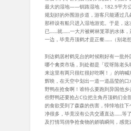
最大的湿地——钏路湿地，182.9平
规划好的外围游步道，游客只能通过几
那样设有船只进入湿地游览。于是，这
已……就……一大片被树林笼罩的水体，
一边，毕竟丹顶鹤才是正餐……（别老
到达鹤居村鹤见台的时候刚好有一批外
哪个禽类市场，到处都是「哎呀陈老头
来这里有两只很红很好吃啊！」的呐喊声
辉映，在天空中划出一道一道晶莹的口
野鸭在抢食啊！谁特么要跑到异国他乡
些野鸭还要抢占C位把主角丹顶鹤们全
的食欲受到了森森的伤害，悻悻地往下
净很多，毕竟没有公共交通直达……等
及打情骂俏争抢食物的娇嗔瞬间，感觉