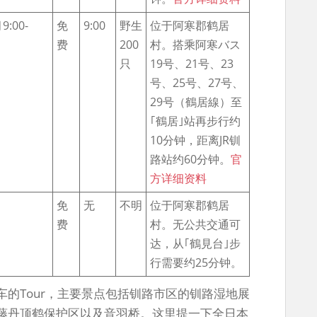
:00-
免
9:00
野生
位于阿寒郡鹤居
费
200
村。搭乘阿寒バス
只
19号、21号、23
号、25号、27号、
29号（鶴居線）至
｢鶴居｣站再步行约
10分钟，距离JR钏
路站约60分钟。
官
方详细资料
免
无
不明
位于阿寒郡鹤居
费
村。无公共交通可
达，从｢鶴見台｣步
行需要约25分钟。
的Tour，主要景点包括钏路市区的钏路湿地展
藤丹顶鹤保护区以及音羽桥。这里提一下全日本