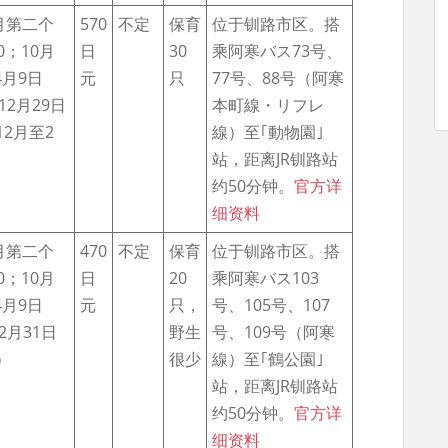
0月第二个
570
不定
保育
位于钏路市区。搭
30；10月
日
30
乘阿寒バス73号、
月9日
元
只
77号、88号（阿寒
0（12月29日
本町線・リフレ
12月至2
線）至｢動物園｣
）
站，距离JR钏路站
约50分钟。
官方详
细资料
0月第二个
470
不定
保育
位于钏路市区。搭
00；10月
日
20
乘阿寒バス103
月9日
元
只，
号、105号、107
（12月31日
野生
号、109号（阿寒
）
很少
線）至｢鶴公園｣
站，距离JR钏路站
约50分钟。
官方详
细资料