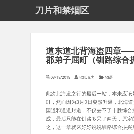
S
刀片和禁烟区
k
i
p
t
o
m
道东道北背海盗四章—
a
i
郡弟子屈町（钏路综合
n
c
03/19/2018
猴纸瓦力
物语
o
n
t
此次北海道之行的最后一站，本来应该
e
町，然而因为3月9日突然升温，北海
n
国道和道道封道，不仅去不了十胜综合
t
成，最后只能在钏路多呆了两天，原定
之，这一章就来好好说说钏路综合振兴