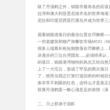
除了丹顶鹤之外，钏路市最有名的应该
拉湾和澳大利亚悉尼港齐名的世界海港
尼拉和印度尼西亚巴厘岛并成为世界三
观看钏路港落日的最佳位置在币舞桥—
一些老建筑和物产加餐饮市场MOO（Mari
很多人端着长枪短炮散落在币舞桥上，
冰漫步的三位台湾团友……必须得承认
的落日，钏路港湾独特的风光又给自然
上了一大坨云，形成了罕见的两次落日
了，然而当我正打算打道回府的时候回
条非常不刺眼的红色，这特么才是真正
双黄丹顶鹤蛋一般心满意足的表情（滚
二、川上郡弟子屈町