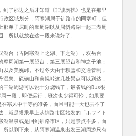
，到了那边之后才知道《非诚勿扰》也是在那里
道行政区域划分，阿寒湖属于钏路市的阿寒町，但
上郡弟子屈町的摩周湖以及屈斜路湖一起三湖周
园，所以就放在这一段来说好了。
双湖台（古阿寒湖上之湖、下之湖），双岳台
的摩周湖第一展望台，第三展望台和神之子池；
山以及美幌峠。不过冬天由于积雪和交通管制，
丹温泉、硫磺山和美幌峠这几处景点可以到达，
的三湖周游可以说十分烧钱了，最省钱的Bus很
摩周一段，即便运行，班次也少得可怜，如果要
或是在寒风中干等的准备，而且可能一天也去不了
法，就是搭乘早上从钏路市区始发的「ホワイト
寒湖温泉或是回到钏路市区，只是景点不多，而
。所以剩下来，从阿寒湖温泉出发三湖周游只有