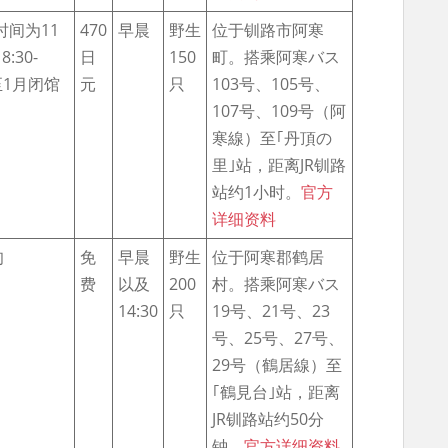
时间为11
470
早晨
野生
位于钏路市阿寒
:30-
日
150
町。搭乘阿寒バス
月至1月闭馆
元
只
103号、105号、
）
107号、109号（阿
寒線）至｢丹頂の
里｣站，距离JR钏路
站约1小时。
官方
详细资料
旬
免
早晨
野生
位于阿寒郡鹤居
费
以及
200
村。搭乘阿寒バス
14:30
只
19号、21号、23
号、25号、27号、
29号（鶴居線）至
｢鶴見台｣站，距离
JR钏路站约50分
钟。
官方详细资料