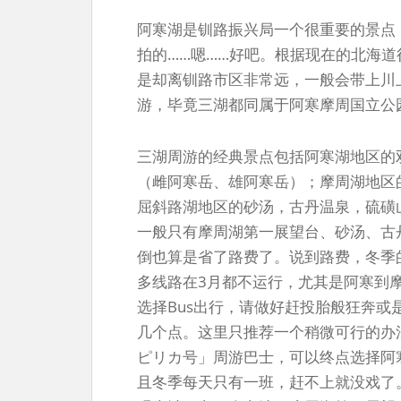
阿寒湖是钏路振兴局一个很重要的景点
拍的……嗯……好吧。根据现在的北海
是却离钏路市区非常远，一般会带上川
游，毕竟三湖都同属于阿寒摩周国立公
三湖周游的经典景点包括阿寒湖地区的
（雌阿寒岳、雄阿寒岳）；摩周湖地区
屈斜路湖地区的砂汤，古丹温泉，硫磺
一般只有摩周湖第一展望台、砂汤、古
倒也算是省了路费了。说到路费，冬季
多线路在3月都不运行，尤其是阿寒到
选择Bus出行，请做好赶投胎般狂奔
几个点。这里只推荐一个稍微可行的办
ピリカ号」周游巴士，可以终点选择阿
且冬季每天只有一班，赶不上就没戏了