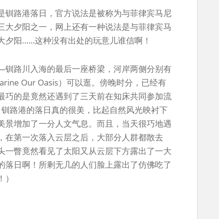
是钏路港落日，官方说法是被称为与菲律宾马尼
三大夕阳之一，网上还有一种说法是与菲律宾马
大夕阳……这种没有出处的玩意儿谁信啊！
—钏路川入海的最后一座桥梁，河岸两侧分别有
ne Our Oasis）可以逛。傍晚时分，已经有
最巧的是竟然还遇到了三天前在知床共同参加流
，钏路港的落日真的很美，比起自然风光映衬下
美景增加了一分人文气息。而且，当天很巧地遇
，在第一次落入云层之后，大部分人群都散去
头一瞥竟然看见了太阳又从云层下方露出了一大
的落日啊！所剩无几的人们脸上露出了仿佛吃了
！）